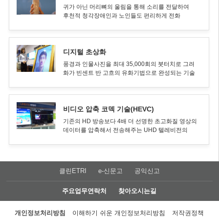
귀가 아닌 머리뼈의 울림을 통해 소리를 전달하여
후천적 청각장애인과 노인들도 편리하게 전화
통화를 할 수 있게 도와주는 기술
디지털 초상화
풍경과 인물사진을 최대 35,000회의 붓터치로 그려
화가 빈센트 반 고흐의 유화기법으로 완성되는 기술
비디오 압축 코덱 기술(HEVC)
기존의 HD 방송보다 4배 더 선명한 초고화질 영상의
데이터를 압축해서 전송해주는 UHD 텔레비전의
핵심 기술
클린ETRI
e-신문고
공익신고
주요업무연락처
찾아오시는길
개인정보처리방침
이해하기 쉬운 개인정보처리방침
저작권정책