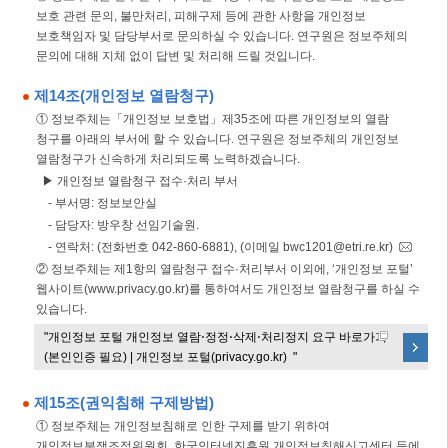
보호 관련 문의, 불만처리, 피해구제 등에 관한 사항을 개인정보
보호책임자 및 담당부서로 문의하실 수 있습니다. 연구원은 정보주체의
문의에 대해 지체 없이 답변 및 처리해 드릴 것입니다.
제14조(개인정보 열람청구)
① 정보주체는「개인정보 보호법」제35조에 따른 개인정보의 열람
청구를 아래의 부서에 할 수 있습니다. 연구원은 정보주체의 개인정보
열람청구가 신속하게 처리되도록 노력하겠습니다.
▶ 개인정보 열람청구 접수·처리 부서
- 부서명: 정보보안실
- 담당자: 방우창 선임기술원.
- 연락처: (전화번호 042-860-6881), (이메일 bwc1201@etri.re.kr)
② 정보주체는 제1항의 열람청구 접수·처리부서 이외에, ‘개인정보 포털’
웹사이트(www.privacy.go.kr)를 통하여서도 개인정보 열람청구를 하실 수
있습니다.
"개인정보 포털 개인정보 열람⋅정정⋅삭제⋅처리정지 요구 바로가기
(본인인증 필요) | 개인정보 포털(privacy.go.kr) "
제15조(권익침해 구제방법)
① 정보주체는 개인정보침해로 인한 구제를 받기 위하여
개인정보분쟁조정위원회, 한국인터넷진흥원 개인정보침해신고센터 등에