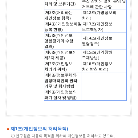
수집 장치의 설치·운영 및
처리 및 보유기간)
거부에 관한 사항
제3조(처리하는
제12조(가명정보의
개인정보 항목)
처리)
제4조( 개인정보파일
제13조(개인정보
등록 현황)
보호책임자)
제5조(개인정보
제14조(개인정보
영향평가의 수행
열람청구)
결과)
제6조(개인정보의
제15조(권익침해
제3자 제공)
구제방법)
제7조(개인정보
제16조(개인정보
처리의 위탁)
처리방침 변경)
제8조(정보주체와
법정대리인의 권리·
의무 및 행사방법
제9조(개인정보의
파기 절차 및 방법)
제1조(개인정보의 처리목적)
① 연구원은 다음의 목적을 위하여 개인정보를 처리하고 있으며,