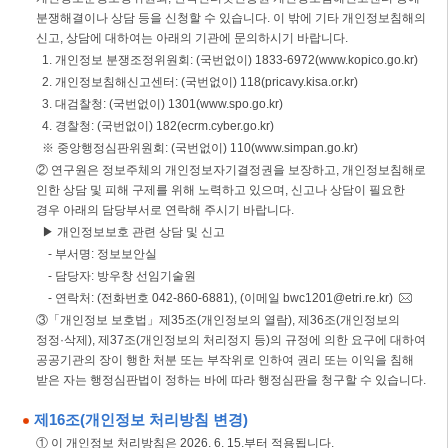
분쟁해결이나 상담 등을 신청할 수 있습니다. 이 밖에 기타 개인정보침해의
신고, 상담에 대하여는 아래의 기관에 문의하시기 바랍니다.
1. 개인정보 분쟁조정위원회: (국번없이) 1833-6972(www.kopico.go.kr)
2. 개인정보침해신고센터: (국번없이) 118(pricavy.kisa.or.kr)
3. 대검찰청: (국번없이) 1301(www.spo.go.kr)
4. 경찰청: (국번없이) 182(ecrm.cyber.go.kr)
※ 중앙행정심판위원회: (국번없이) 110(www.simpan.go.kr)
② 연구원은 정보주체의 개인정보자기결정권을 보장하고, 개인정보침해로
인한 상담 및 피해 구제를 위해 노력하고 있으며, 신고나 상담이 필요한
경우 아래의 담당부서로 연락해 주시기 바랍니다.
▶ 개인정보보호 관련 상담 및 신고
- 부서명: 정보보안실
- 담당자: 방우창 선임기술원
- 연락처: (전화번호 042-860-6881), (이메일 bwc1201@etri.re.kr)
③「개인정보 보호법」제35조(개인정보의 열람), 제36조(개인정보의
정정·삭제), 제37조(개인정보의 처리정지 등)의 규정에 의한 요구에 대하여
공공기관의 장이 행한 처분 또는 부작위로 인하여 권리 또는 이익을 침해
받은 자는 행정심판법이 정하는 바에 따라 행정심판을 청구할 수 있습니다.
제16조(개인정보 처리방침 변경)
① 이 개인정보 처리방침은 2026. 6. 15.부터 적용됩니다.