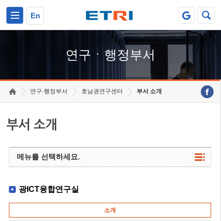
본문 바로가기
주요메뉴 바로가기
하단메뉴 바로가기
En
연구ㆍ행정부서
연구·행정부서
호남권연구센터
부서 소개
부서 소개
메뉴를 선택하세요.
광ICT융합연구실
소개