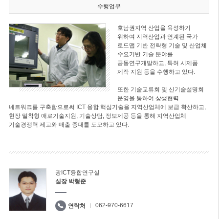
수행업무
호남권지역 산업을 육성하기
위하여 지역산업과 연계된 국가
로드맵 기반 전략형 기술 및 산업체
수요기반 기술 분야를
공동연구개발하고, 특허 시제품
제작 지원 등을 수행하고 있다.
또한 기술교류회 및 신기술설명회
운영을 통하여 상생협력
네트워크를 구축함으로써 ICT 융합 핵심기술을 지역산업체에 보급 확산하고,
현장 밀착형 애로기술지원, 기술상담, 정보제공 등을 통해 지역산업체
기술경쟁력 제고와 매출 증대를 도모하고 있다.
광ICT융합연구실
실장 박형준
062-970-6617
연락처