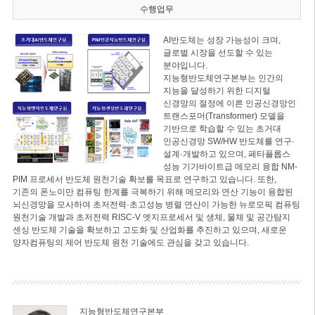
수행업무
AI반도체는 성장 가능성이 크며,
글로벌 시장을 선도할 수 있는
분야입니다.
지능형반도체연구본부는 인간의
지능을 달성하기 위한 디지털
신경망의 절정에 이른 인공신경망인
트랜스포머(Transformer) 모델을
기반으로 학습할 수 있는 초거대
인공신경망 SW/HW 반도체를 연구·
설계·개발하고 있으며, 페타플롭스
성능 기가바이트급 메모리 융합 NM-
PIM 프로세서 반도체 원천기술 확보를 목표로 연구하고 있습니다. 또한,
기존의 폰노이만 컴퓨팅 한계를 극복하기 위해 메모리와 연산 기능이 융합된
뇌신경망을 모사하여 초저전력·초고성능 병렬 연산이 가능한 뉴로모픽 컴퓨팅
원천기술 개발과 초저전력 RISC-V 엣지프로세서 및 생체, 물체 및 공간탐지
센싱 반도체 기술을 확보하고 고도화 및 산업화를 추진하고 있으며, 새로운
양자컴퓨팅의 제어 반도체 원천 기술에도 관심을 갖고 있습니다.
지능형반도체연구본부