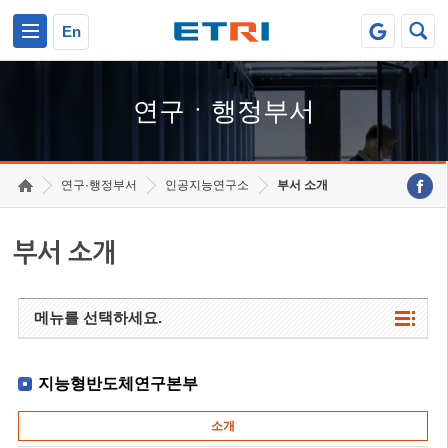
본문 바로가기
주요메뉴 바로가기
하단메뉴 바로가기
En
연구ㆍ행정부서
연구·행정부서
인공지능연구소
부서 소개
부서 소개
메뉴를 선택하세요.
지능형반도체연구본부
소개