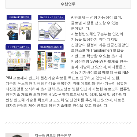
수행업무
AI반도체는 성장 가능성이 크며,
글로벌 시장을 선도할 수 있는
분야입니다.
지능형반도체연구본부는 인간의
지능을 달성하기 위한 디지털
신경망의 절정에 이른 인공신경망인
트랜스포머(Transformer) 모델을
기반으로 학습할 수 있는 초거대
인공신경망 SW/HW 반도체를 연구·
설계·개발하고 있으며, 페타플롭스
성능 기가바이트급 메모리 융합 NM-
PIM 프로세서 반도체 원천기술 확보를 목표로 연구하고 있습니다. 또한,
기존의 폰노이만 컴퓨팅 한계를 극복하기 위해 메모리와 연산 기능이 융합된
뇌신경망을 모사하여 초저전력·초고성능 병렬 연산이 가능한 뉴로모픽 컴퓨팅
원천기술 개발과 초저전력 RISC-V 엣지프로세서 및 생체, 물체 및 공간탐지
센싱 반도체 기술을 확보하고 고도화 및 산업화를 추진하고 있으며, 새로운
양자컴퓨팅의 제어 반도체 원천 기술에도 관심을 갖고 있습니다.
지능형반도체연구본부