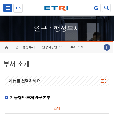
본문 바로가기
주요메뉴 바로가기
하단메뉴 바로가기
En
연구ㆍ행정부서
연구·행정부서
인공지능연구소
부서 소개
부서 소개
메뉴를 선택하세요.
지능형반도체연구본부
소개