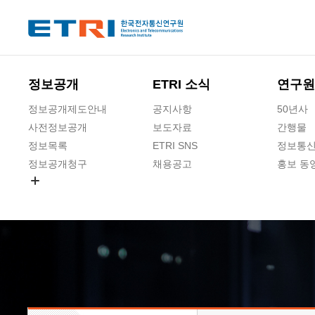
본문 바로가기
주요메뉴 바로가기
하단메뉴 바로가기
정보공개
ETRI 소식
연구원
정보공개제도안내
공지사항
50년사
사전정보공개
보도자료
간행물
정보목록
ETRI SNS
정보통신
정보공개청구
채용공고
홍보 동
경영공시
공공데이터개방
사업실명제