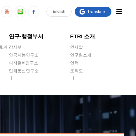
Translate
En
glish
연구·행정부서
ETRI 소개
급효과
감사부
인사말
인공지능연구소
연구원소개
피지컬AI연구소
연혁
입체통신연구소
조직도
공간미디어연구소
기타 공개정보
ADX융합연구소
원규 제·개정 예고
ICT전략연구소
연구원 고객헌장
인공지능안전연구소
ETRI CI
우주항공반도체전략연구단
주요업무연락처
대경권연구본부
찾아오시는길
호남권연구본부