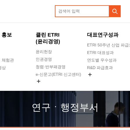
 홍보
클린 ETRI
대표연구성과
(윤리경영)
ETRI 50주년 산업 파
윤리헌장
ETRI 대표성과
인권경영
 체험관
연도별 우수성과
청렴·반부패경영
영상
R&D 파급효과
e-신문고(ETRI 신고센터)
지식공유플랫폼
공익신고
청렴포털 신고
고객의소리
연구ㆍ행정부서
수의계약 현황
부패징계 현황
감사결과공개