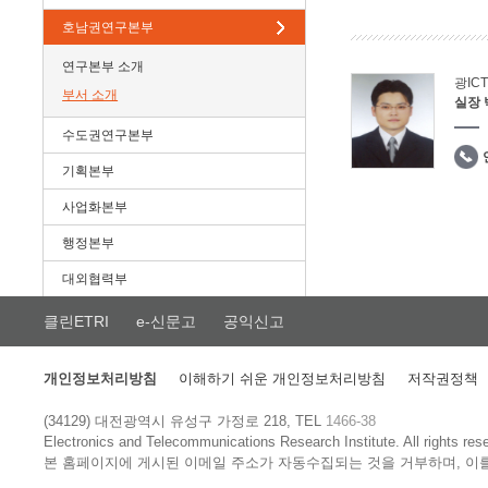
호남권연구본부
연구본부 소개
광IC
부서 소개
실장
수도권연구본부
기획본부
사업화본부
행정본부
대외협력부
클린ETRI
e-신문고
공익신고
개인정보처리방침
이해하기 쉬운 개인정보처리방침
저작권정책
(34129) 대전광역시 유성구 가정로 218, TEL
1466-38
Electronics and Telecommunications Research Institute.
All rights res
본 홈페이지에 게시된 이메일 주소가 자동수집되는 것을 거부하며, 이