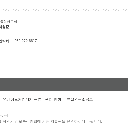
T융합연구실
 박형준
062-970-6617
연락처
영상정보처리기기 운영ㆍ관리 방침
부설연구소공고
erved.
를 위반시 정보통신망법에 의해 처벌됨을 유념하시기 바랍니다.