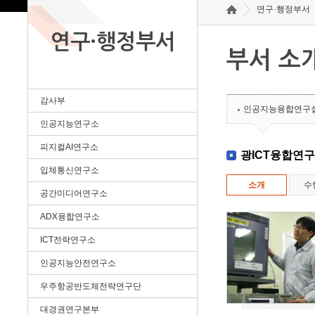
연구·행정부서
연구·행정부서
부서 소
감사부
인공지능융합연구
인공지능연구소
피지컬AI연구소
광ICT융합연
입체통신연구소
소개
수
공간미디어연구소
ADX융합연구소
ICT전략연구소
인공지능안전연구소
우주항공반도체전략연구단
대경권연구본부