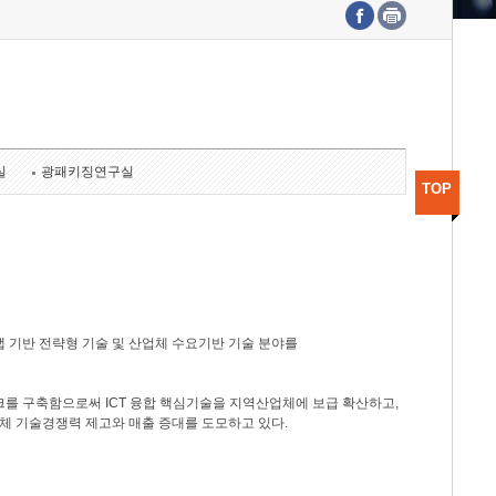
수도권연구본부
기획본부
사업화본부
행정본부
대외협력부
실
광패키징연구실
TOP
 기반 전략형 기술 및 산업체 수요기반 기술 분야를
를 구축함으로써 ICT 융합 핵심기술을 지역산업체에 보급 확산하고,
체 기술경쟁력 제고와 매출 증대를 도모하고 있다.