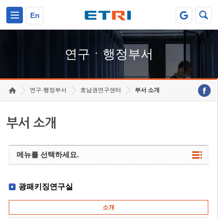
본문 바로가기
주요메뉴 바로가기
하단메뉴 바로가기
En
연구ㆍ행정부서
연구·행정부서
호남권연구센터
부서 소개
부서 소개
메뉴를 선택하세요.
광패키징연구실
소개