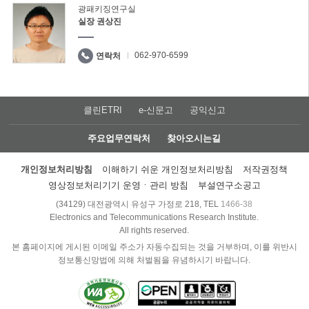
광패키징연구실
실장 권상진
062-970-6599
연락처
클린ETRI
e-신문고
공익신고
주요업무연락처
찾아오시는길
개인정보처리방침
이해하기 쉬운 개인정보처리방침
저작권정책
영상정보처리기기 운영ㆍ관리 방침
부설연구소공고
(34129) 대전광역시 유성구 가정로 218, TEL
1466-38
Electronics and Telecommunications Research Institute.
All rights reserved.
본 홈페이지에 게시된 이메일 주소가 자동수집되는 것을 거부하며, 이를 위반시
정보통신망법에 의해 처벌됨을 유념하시기 바랍니다.