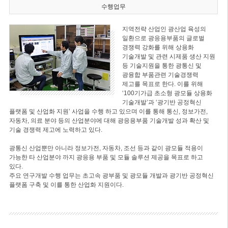
수행업무
지역전략 산업인 광산업 육성의
일환으로 광응용부품의 글로벌
경쟁력 강화를 위해 상용화
기술개발 및 관련 시제품 생산 지원
등 기술지원을 통한 광통신 및
광융합 부품관련 기술경쟁력
제고를 목표로 한다. 이를 위해
‘100기가급 초소형 광모듈 상용화
기술개발’과 ‘광기반 공정혁신
플랫폼 및 산업화 지원’ 사업을 수행 하고 있으며 이를 통해 통신, 정보가전,
자동차, 의료 분야 등의 산업분야에 대해 광응용부품 기술개발 성과 확산 및
기술 경쟁력 제고에 노력하고 있다.
광통신 산업뿐만 아니라 정보가전, 자동차, 조선 등과 같이 광모듈 적용이
가능한 타 산업분야 까지 광응용 부품 및 모듈 솔루션 제공을 목표로 하고
있다.
주요 연구개발 수행 업무는 초고속 광부품 및 광모듈 개발과 광기반 공정혁신
플랫폼 구축 및 이를 통한 산업화 지원이다.