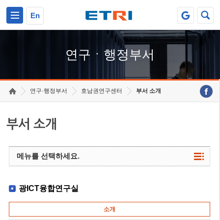
본문 바로가기
주요메뉴 바로가기
하단메뉴 바로가기
En
연구ㆍ행정부서
연구·행정부서
호남권연구센터
부서 소개
부서 소개
메뉴를 선택하세요.
광ICT융합연구실
소개