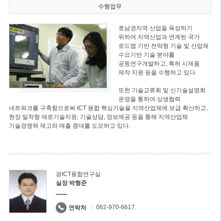
수행업무
호남권지역 산업을 육성하기
위하여 지역산업과 연계된 국가
로드맵 기반 전략형 기술 및 산업체
수요기반 기술 분야를
공동연구개발하고, 특허 시제품
제작 지원 등을 수행하고 있다.
또한 기술교류회 및 신기술설명회
운영을 통하여 상생협력
네트워크를 구축함으로써 ICT 융합 핵심기술을 지역산업체에 보급 확산하고,
현장 밀착형 애로기술지원, 기술상담, 정보제공 등을 통해 지역산업체
기술경쟁력 제고와 매출 증대를 도모하고 있다.
광ICT융합연구실
실장 박형준
062-970-6617
연락처