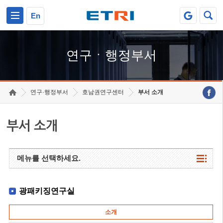
본문 바로가기
주요메뉴 바로가기
하단메뉴 바로가기
En
연구ㆍ행정부서
연구·행정부서
호남권연구센터
부서 소개
부서 소개
메뉴를 선택하세요.
광패키징연구실
소개