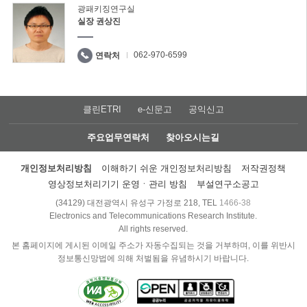
광패키징연구실
실장 권상진
062-970-6599
연락처
클린ETRI
e-신문고
공익신고
주요업무연락처
찾아오시는길
개인정보처리방침
이해하기 쉬운 개인정보처리방침
저작권정책
영상정보처리기기 운영ㆍ관리 방침
부설연구소공고
(34129) 대전광역시 유성구 가정로 218, TEL
1466-38
Electronics and Telecommunications Research Institute.
All rights reserved.
본 홈페이지에 게시된 이메일 주소가 자동수집되는 것을 거부하며, 이를 위반시
정보통신망법에 의해 처벌됨을 유념하시기 바랍니다.