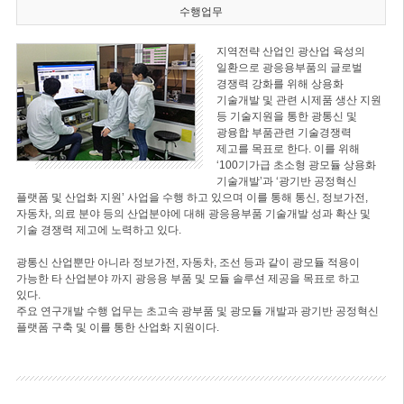
수행업무
지역전략 산업인 광산업 육성의
일환으로 광응용부품의 글로벌
경쟁력 강화를 위해 상용화
기술개발 및 관련 시제품 생산 지원
등 기술지원을 통한 광통신 및
광융합 부품관련 기술경쟁력
제고를 목표로 한다. 이를 위해
‘100기가급 초소형 광모듈 상용화
기술개발’과 ‘광기반 공정혁신
플랫폼 및 산업화 지원’ 사업을 수행 하고 있으며 이를 통해 통신, 정보가전,
자동차, 의료 분야 등의 산업분야에 대해 광응용부품 기술개발 성과 확산 및
기술 경쟁력 제고에 노력하고 있다.
광통신 산업뿐만 아니라 정보가전, 자동차, 조선 등과 같이 광모듈 적용이
가능한 타 산업분야 까지 광응용 부품 및 모듈 솔루션 제공을 목표로 하고
있다.
주요 연구개발 수행 업무는 초고속 광부품 및 광모듈 개발과 광기반 공정혁신
플랫폼 구축 및 이를 통한 산업화 지원이다.