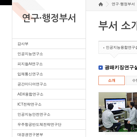
연구·행정부서
연구·행정부서
부서 소
감사부
인공지능융합연구
인공지능연구소
피지컬AI연구소
광패키징연구
입체통신연구소
소개
수
공간미디어연구소
ADX융합연구소
ICT전략연구소
인공지능안전연구소
우주항공반도체전략연구단
대경권연구본부