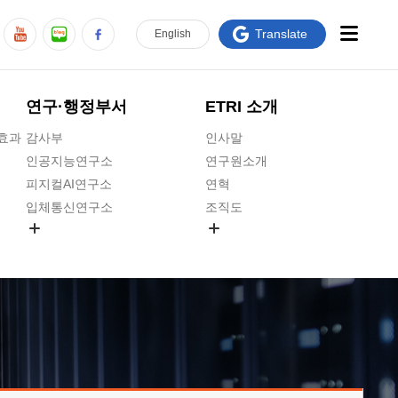
Translate
En
glish
연구·행정부서
ETRI 소개
급효과
감사부
인사말
인공지능연구소
연구원소개
피지컬AI연구소
연혁
입체통신연구소
조직도
공간미디어연구소
기타 공개정보
ADX융합연구소
원규 제·개정 예고
ICT전략연구소
연구원 고객헌장
인공지능안전연구소
ETRI CI
우주항공반도체전략연구단
주요업무연락처
대경권연구본부
찾아오시는길
호남권연구본부