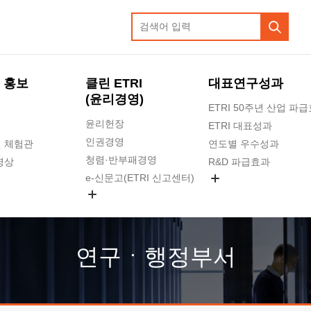
 홍보
클린 ETRI
대표연구성과
(윤리경영)
ETRI 50주년 산업 파
윤리헌장
ETRI 대표성과
인권경영
 체험관
연도별 우수성과
청렴·반부패경영
영상
R&D 파급효과
e-신문고(ETRI 신고센터)
지식공유플랫폼
공익신고
청렴포털 신고
고객의소리
연구ㆍ행정부서
수의계약 현황
부패징계 현황
감사결과공개