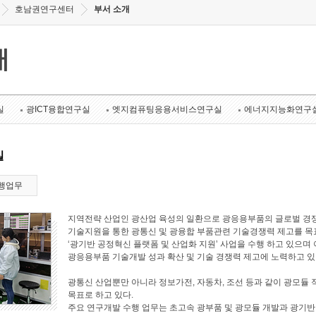
호남권연구센터
부서 소개
개
실
광ICT융합연구실
엣지컴퓨팅응용서비스연구실
에너지지능화연구
실
행업무
지역전략 산업인 광산업 육성의 일환으로 광응용부품의 글로벌 경쟁
기술지원을 통한 광통신 및 광융합 부품관련 기술경쟁력 제고를 목표로
‘광기반 공정혁신 플랫폼 및 산업화 지원’ 사업을 수행 하고 있으며 
광응용부품 기술개발 성과 확산 및 기술 경쟁력 제고에 노력하고 있
광통신 산업뿐만 아니라 정보가전, 자동차, 조선 등과 같이 광모듈 
목표로 하고 있다.
주요 연구개발 수행 업무는 초고속 광부품 및 광모듈 개발과 광기반