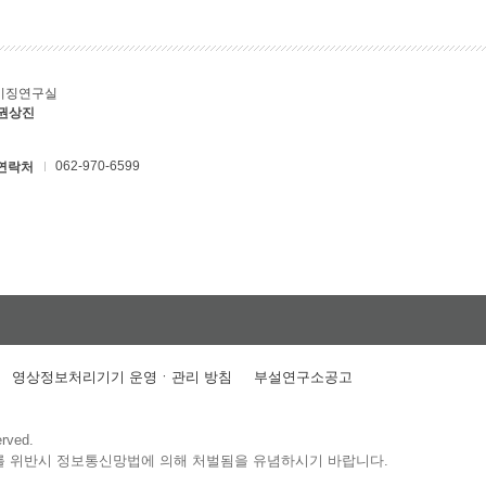
키징연구실
 권상진
062-970-6599
연락처
영상정보처리기기 운영ㆍ관리 방침
부설연구소공고
erved.
를 위반시 정보통신망법에 의해 처벌됨을 유념하시기 바랍니다.