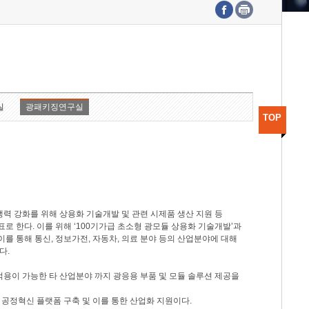
수도권연구본부
기획본부
사업화본부
행정본부
대외협력부
실
광패키징연구실
TOP
력 강화를 위해 상용화 기술개발 및 관련 시제품 생산 지원 등
 한다. 이를 위해 ‘100기가급 초소형 광모듈 상용화 기술개발’과
이를 통해 통신, 정보가전, 자동차, 의료 분야 등의 산업분야에 대해
다.
적용이 가능한 타 산업분야 까지 광응용 부품 및 모듈 솔루션 제공을
 공정혁신 플랫폼 구축 및 이를 통한 산업화 지원이다.