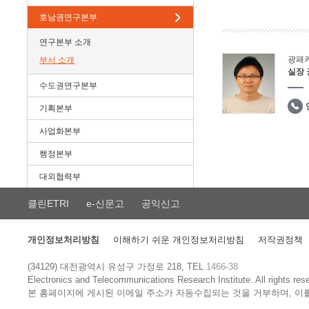
호남권연구본부
연구본부 소개
광패
부서 소개
실장
수도권연구본부
기획본부
사업화본부
행정본부
대외협력부
클린ETRI
e-신문고
공익신고
개인정보처리방침
이해하기 쉬운 개인정보처리방침
저작권정책
(34129) 대전광역시 유성구 가정로 218, TEL
1466-38
Electronics and Telecommunications Research Institute.
All rights res
본 홈페이지에 게시된 이메일 주소가 자동수집되는 것을 거부하며, 이