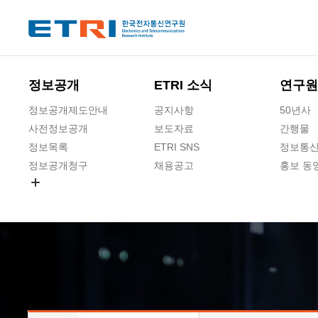
본문 바로가기
주요메뉴 바로가기
하단메뉴 바로가기
정보공개
ETRI 소식
연구원
정보공개제도안내
공지사항
50년사
사전정보공개
보도자료
간행물
정보목록
ETRI SNS
정보통신
정보공개청구
채용공고
홍보 동
경영공시
공공데이터개방
사업실명제