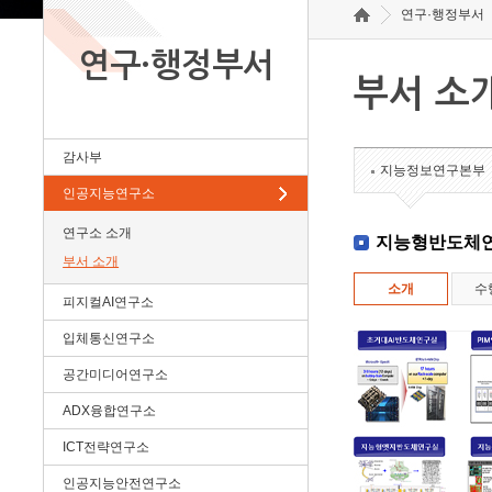
연구·행정부서
연구·행정부서
부서 소
감사부
지능정보연구본부
인공지능연구소
연구소 소개
지능형반도체
부서 소개
소개
수
피지컬AI연구소
입체통신연구소
공간미디어연구소
ADX융합연구소
ICT전략연구소
인공지능안전연구소