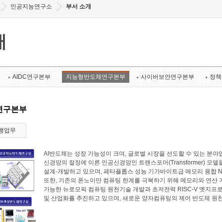
인공지능연구소
부서 소개
개
AIDC연구본부
지능형반도체연구본부
사이버보안연구본부
정책
연구본부
행업무
AI반도체는 성장 가능성이 크며, 글로벌 시장을 선도할 수 있는 
신경망의 절정에 이른 인공신경망인 트랜스포머(Transformer) 모
설계·개발하고 있으며, 페타플롭스 성능 기가바이트급 메모리 융합 N
또한, 기존의 폰노이만 컴퓨팅 한계를 극복하기 위해 메모리와 연산
가능한 뉴로모픽 컴퓨팅 원천기술 개발과 초저전력 RISC-V 엣지프로
및 산업화를 추진하고 있으며, 새로운 양자컴퓨팅의 제어 반도체 원천