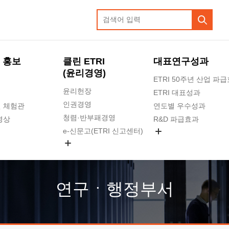
 홍보
클린 ETRI
대표연구성과
(윤리경영)
ETRI 50주년 산업 파
윤리헌장
ETRI 대표성과
인권경영
 체험관
연도별 우수성과
청렴·반부패경영
영상
R&D 파급효과
e-신문고(ETRI 신고센터)
지식공유플랫폼
공익신고
청렴포털 신고
고객의소리
연구ㆍ행정부서
수의계약 현황
부패징계 현황
감사결과공개