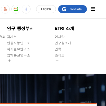
Translate
En
glish
연구·행정부서
ETRI 소개
급효과
감사부
인사말
인공지능연구소
연구원소개
피지컬AI연구소
연혁
입체통신연구소
조직도
공간미디어연구소
기타 공개정보
ADX융합연구소
원규 제·개정 예고
ICT전략연구소
연구원 고객헌장
인공지능안전연구소
ETRI CI
우주항공반도체전략연구단
주요업무연락처
대경권연구본부
찾아오시는길
호남권연구본부