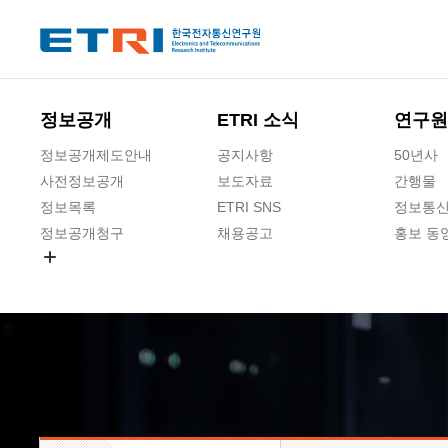
본문 바로가기
주요메뉴 바로가기
하단메뉴 바로가기
정보공개
ETRI 소식
연구원
정보공개제도안내
공지사항
50년사
사전정보공개
보도자료
간행물
정보목록
ETRI SNS
정보통신
정보공개청구
채용공고
홍보 동
경영공시
공공데이터개방
사업실명제