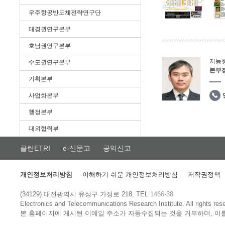
우주항공반도체전략연구단
대경권연구본부
호남권연구본부
지능
수도권연구본부
본부
기획본부
사업화본부
행정본부
대외협력부
클린ETRI
e-신문고
공익신고
개인정보처리방침
이해하기 쉬운 개인정보처리방침
저작권정책
(34129) 대전광역시 유성구 가정로 218, TEL
1466-38
Electronics and Telecommunications Research Institute.
All rights res
본 홈페이지에 게시된 이메일 주소가 자동수집되는 것을 거부하며, 이