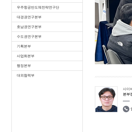
우주항공반도체전략연구단
대경권연구본부
호남권연구본부
수도권연구본부
기획본부
사업화본부
행정본부
대외협력부
사이
본부