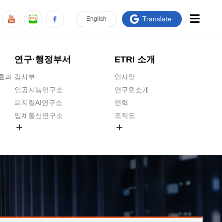
Translate
En
glish
연구·행정부서
ETRI 소개
급효과
감사부
인사말
인공지능연구소
연구원소개
피지컬AI연구소
연혁
입체통신연구소
조직도
공간미디어연구소
기타 공개정보
ADX융합연구소
원규 제·개정 예고
ICT전략연구소
연구원 고객헌장
인공지능안전연구소
ETRI CI
우주항공반도체전략연구단
주요업무연락처
대경권연구본부
찾아오시는길
호남권연구본부