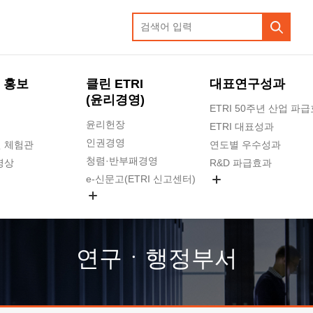
 홍보
클린 ETRI
대표연구성과
(윤리경영)
ETRI 50주년 산업 파
윤리헌장
ETRI 대표성과
인권경영
 체험관
연도별 우수성과
청렴·반부패경영
영상
R&D 파급효과
e-신문고(ETRI 신고센터)
지식공유플랫폼
공익신고
청렴포털 신고
고객의소리
연구ㆍ행정부서
수의계약 현황
부패징계 현황
감사결과공개