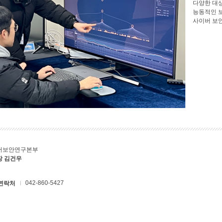
다양한 대
능동적인 
사이버 보
버보안연구본부
장 김건우
042-860-5427
연락처