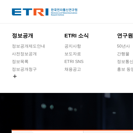
본문 바로가기
주요메뉴 바로가기
하단메뉴 바로가기
정보공개
ETRI 소식
연구원
정보공개제도안내
공지사항
50년사
사전정보공개
보도자료
간행물
정보목록
ETRI SNS
정보통신
정보공개청구
채용공고
홍보 동
경영공시
공공데이터개방
사업실명제