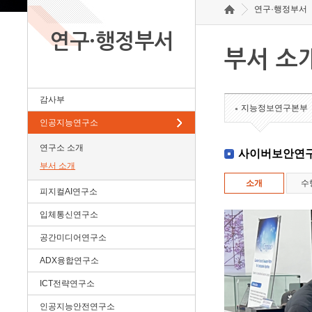
연구·행정부서
연구·행정부서
부서 소
감사부
지능정보연구본부
인공지능연구소
연구소 소개
사이버보안연
부서 소개
소개
수
피지컬AI연구소
입체통신연구소
공간미디어연구소
ADX융합연구소
ICT전략연구소
인공지능안전연구소