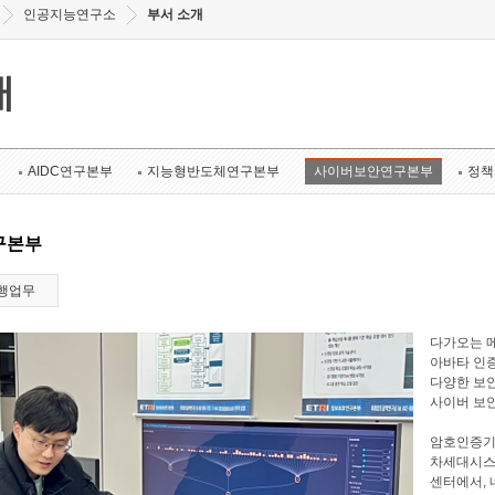
인공지능연구소
부서 소개
개
AIDC연구본부
지능형반도체연구본부
사이버보안연구본부
정책
구본부
행업무
다가오는 메
아바타 인증
다양한 보안
사이버 보
암호인증기
차세대시스
센터에서, 