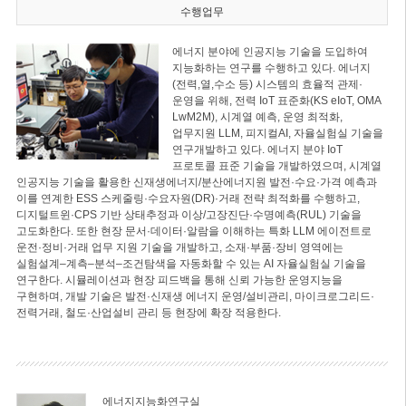
수행업무
에너지 분야에 인공지능 기술을 도입하여
지능화하는 연구를 수행하고 있다. 에너지
(전력,열,수소 등) 시스템의 효율적 관제·
운영을 위해, 전력 IoT 표준화(KS eIoT, OMA
LwM2M), 시계열 예측, 운영 최적화,
업무지원 LLM, 피지컬AI, 자율실험실 기술을
연구개발하고 있다. 에너지 분야 IoT
프로토콜 표준 기술을 개발하였으며, 시계열
인공지능 기술을 활용한 신재생에너지/분산에너지원 발전·수요·가격 예측과
이를 연계한 ESS 스케줄링·수요자원(DR)·거래 전략 최적화를 수행하고,
디지털트윈·CPS 기반 상태추정과 이상/고장진단·수명예측(RUL) 기술을
고도화한다. 또한 현장 문서·데이터·알람을 이해하는 특화 LLM 에이전트로
운전·정비·거래 업무 지원 기술을 개발하고, 소재·부품·장비 영역에는
실험설계–계측–분석–조건탐색을 자동화할 수 있는 AI 자율실험실 기술을
연구한다. 시뮬레이션과 현장 피드백을 통해 신뢰 가능한 운영지능을
구현하며, 개발 기술은 발전·신재생 에너지 운영/설비관리, 마이크로그리드·
전력거래, 철도·산업설비 관리 등 현장에 확장 적용한다.
에너지지능화연구실