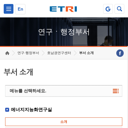
본문 바로가기
주요메뉴 바로가기
하단메뉴 바로가기
En
연구ㆍ행정부서
연구·행정부서
호남권연구센터
부서 소개
부서 소개
메뉴를 선택하세요.
에너지지능화연구실
소개