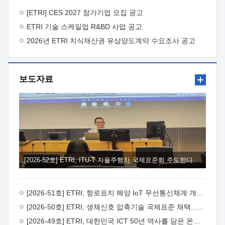
바랍니다.
2026년 8월 한국전자통신연구원장
1. 추진개요

추진목적: ETRI 인력을 기업현장에 파견. 기술지원을
[ETRI] CES 2027 참가기업 모집 공고
실시함으로써 ETRI 개발기술의 사업화를 지원하여
ETRI 기술 스케일업 R&BD 사업 공고
사업화성과를 극대화하고, 지원기업을 강견기업으로 육성하고자
함.
2026년 ETRI 지식재산권 유상양도계약 수요조사 공고
 신청자격: ETRI 협력기업 및 일반 ICT 중소기업*
협력기업: ETRI 창업/연구소기업, 기술이전/출자기업 등 ETRI
개발기술을 사업화하고자 하는 기업
 파견기간: 1년 이상
[최대 3년까지 연속지원 가능]* 연속지원은 지원완료 시점에서
보도자료
당해 지원실적과 차기 지원계획을 평가하여 결정
 기업부담:
연구인력 연봉기준 30 ~ 40%* (1년차) 연봉의 30%, (2 ~ 3년차)
연봉의 40%
 추진일정(1)희망기업 신청/접수(2)희망인력-
희망기업 매칭(3)현장조사/ 선정(심의)(4)협약체결(5)
기업파견8월 3일 ~ 14일
8월 17일 ~ 26일
9월초순
9월 중순
10월 이후* 상기일정은 희망인력-희망기업간 매칭 원활시를
가정한 것으로 상황에 따라 상당기간 일정이 지연될 수 있음. **
(1)희망인력-희망기업간 적합성이 낮다고 판단되거나, (2)
희망인력이 파견의사를 철회할 경우 후속 절차가 진행되지 않을
[2026-52호] ETRI, ITU-T 자율주행차 국제표준화 주도한다
수 있음.2. 현장지원 희망인력 및 상세이력
 희망인력
목록기술분야연구인력번호지원가능 기술반도체/
전자소자A반도체 소자(trasistor/diode) 제작 공정 전자소자 제작
[2026-51호] ETRI, 항로표지 해양 IoT 무선통신체계 개발 나선다
공정(FET / SBD 등 )유기물 반도체 소재 및 소자 설계, 합성 및
제작바이오센서 설계/제작토양/수질/가스 센서 설계/
[2026-50호] ETRI, 생체신호 압축기술 국제표준 채택...의료 AI 시대 연다
제작광소자응용B광 센서 및 응용 시스템시스템 제어 및 데이터
[2026-49호] ETRI, 대한민국 ICT 50년 역사를 담은 온라인 50년사 공개
처리FPGA 제어, VHDL 프로그램 개발Labview, Python, C