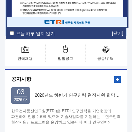
ETRI Insight
ETRI Journal
전자통신동향분석
ETRI 웹진
ETRI 간행물
전자도서관
[닫기]
오늘 하루 열지 않기
인력채용
입찰공고
공동/위탁
공지사항
03
2026년도 하반기 연구인력 현장지원 희망기업 신청/접수
2026.08
한국전자통신연구원(ETRI)은 ETRI 연구인력을 기업현장에
파견하여 현장수요에 맞추어 기술사업화를 지원하는 『연구인력
현장지원』프로그램을 운영하고 있습니다.이에 연구인력의
지원을 희망하는 중소.중견기업에서는 신청하여 주시기