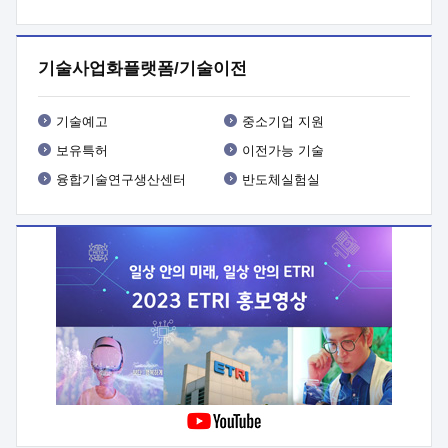
프로그램 개발
 상세이력ㅇ(붙 임1) 대상인력 A 상세이력ㅇ(붙
임2) 대상인력 B 상세이력
3. 신청방법 및 향후일정 등

신청방법: 이메일 (verdi@etri.re.kr)* <별첨양식>을 작성하여
기술사업화플랫폼/기술이전
제출
 문 의 처: ETRI사업화본부 기업성장지원부
기업성장지원전략실ㅇ오경석 책임 연구원 (T. 042-860-5076,
verdi@etri.re.kr)
 제출양식
ㅇ(별첨양식) ETRI연구인력
기술예고
중소기업 지원
현장지원 신청서 (기업)
보유특허
이전가능 기술
융합기술연구생산센터
반도체실험실