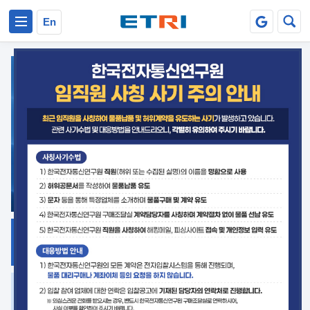
본문 바로가기
주요메뉴 바로가기
En
지식공유
ETRI 오픈소스
플랫폼
거버넌스 대응
발간자료