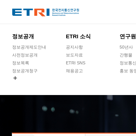
본문 바로가기
주요메뉴 바로가기
하단메뉴 바로가기
정보공개
ETRI 소식
연구원
정보공개제도안내
공지사항
50년사
사전정보공개
보도자료
간행물
정보목록
ETRI SNS
정보통신
정보공개청구
채용공고
홍보 동
경영공시
공공데이터개방
사업실명제