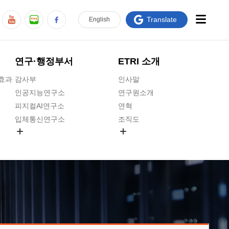
Translate
En
glish
연구·행정부서
ETRI 소개
급효과
감사부
인사말
인공지능연구소
연구원소개
피지컬AI연구소
연혁
입체통신연구소
조직도
공간미디어연구소
기타 공개정보
ADX융합연구소
원규 제·개정 예고
ICT전략연구소
연구원 고객헌장
인공지능안전연구소
ETRI CI
우주항공반도체전략연구단
주요업무연락처
대경권연구본부
찾아오시는길
호남권연구본부