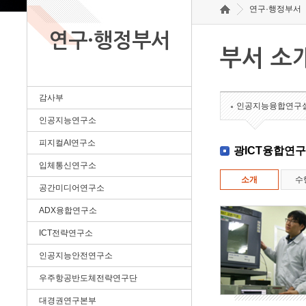
연구·행정부서
연구·행정부서
부서 소
감사부
인공지능융합연구
인공지능연구소
피지컬AI연구소
광ICT융합연
입체통신연구소
소개
수
공간미디어연구소
ADX융합연구소
ICT전략연구소
인공지능안전연구소
우주항공반도체전략연구단
대경권연구본부