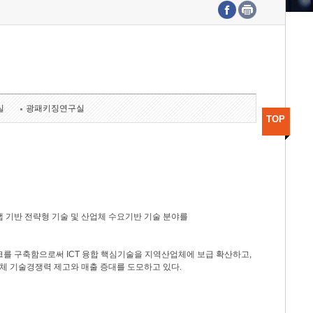
수도권연구본부
기획본부
사업화본부
행정본부
대외협력부
실
광패키징연구실
TOP
 기반 전략형 기술 및 산업체 수요기반 기술 분야를
를 구축함으로써 ICT 융합 핵심기술을 지역산업체에 보급 확산하고,
체 기술경쟁력 제고와 매출 증대를 도모하고 있다.