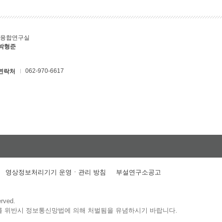
T융합연구실
 박형준
062-970-6617
연락처
영상정보처리기기 운영ㆍ관리 방침
부설연구소공고
erved.
를 위반시 정보통신망법에 의해 처벌됨을 유념하시기 바랍니다.