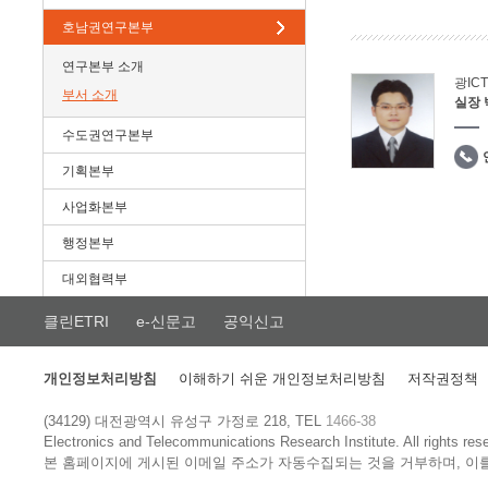
호남권연구본부
연구본부 소개
광IC
부서 소개
실장
수도권연구본부
기획본부
사업화본부
행정본부
대외협력부
클린ETRI
e-신문고
공익신고
개인정보처리방침
이해하기 쉬운 개인정보처리방침
저작권정책
(34129) 대전광역시 유성구 가정로 218, TEL
1466-38
Electronics and Telecommunications Research Institute.
All rights res
본 홈페이지에 게시된 이메일 주소가 자동수집되는 것을 거부하며, 이