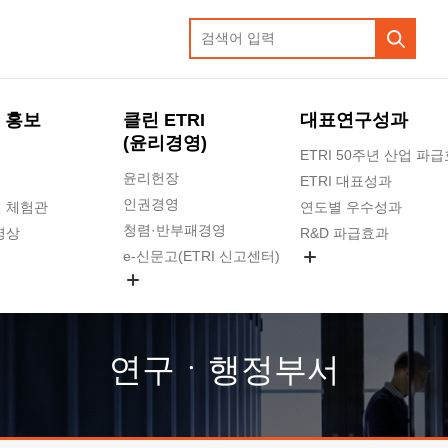
 홍보
클린 ETRI
대표연구성과
(윤리경영)
ETRI 50주년 산업 파
윤리헌장
ETRI 대표성과
인권경영
 체험관
연도별 우수성과
청렴·반부패경영
영상
R&D 파급효과
e-신문고(ETRI 신고센터)
지식공유플랫폼
공익신고
청렴포털 신고
고객의소리
연구ㆍ행정부서
수의계약 현황
부패징계 현황
감사결과공개