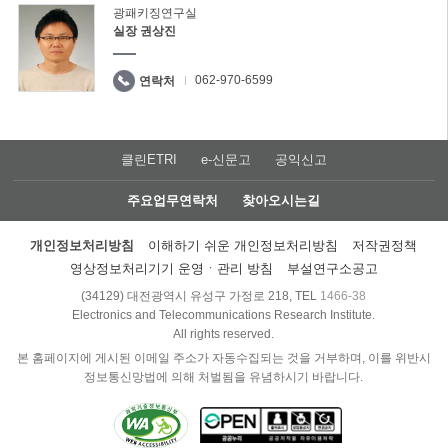
광패키징연구실
실장 권상진
062-970-6599
연락처
클린ETRI
e-신문고
공익신고
주요업무연락처
찾아오시는길
개인정보처리방침
이해하기 쉬운 개인정보처리방침
저작권정책
영상정보처리기기 운영ㆍ관리 방침
부설연구소공고
(34129) 대전광역시 유성구 가정로 218, TEL
1466-38
Electronics and Telecommunications Research Institute.
All rights reserved.
본 홈페이지에 게시된 이메일 주소가 자동수집되는 것을 거부하며, 이를 위반시
정보통신망법에 의해 처벌됨을 유념하시기 바랍니다.