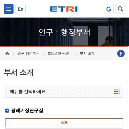
본문 바로가기
주요메뉴 바로가기
하단메뉴 바로가기
En
연구ㆍ행정부서
연구·행정부서
호남권연구센터
부서 소개
부서 소개
메뉴를 선택하세요.
광패키징연구실
소개