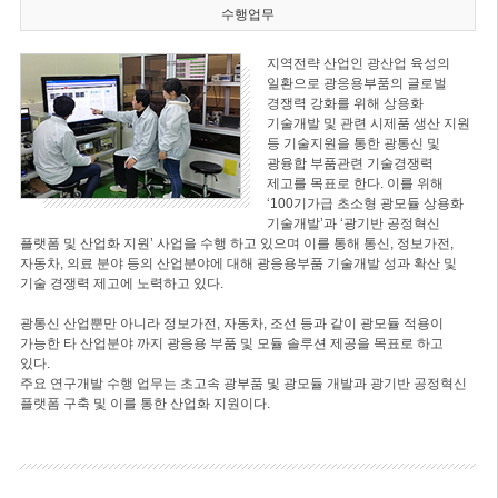
수행업무
지역전략 산업인 광산업 육성의
일환으로 광응용부품의 글로벌
경쟁력 강화를 위해 상용화
기술개발 및 관련 시제품 생산 지원
등 기술지원을 통한 광통신 및
광융합 부품관련 기술경쟁력
제고를 목표로 한다. 이를 위해
‘100기가급 초소형 광모듈 상용화
기술개발’과 ‘광기반 공정혁신
플랫폼 및 산업화 지원’ 사업을 수행 하고 있으며 이를 통해 통신, 정보가전,
자동차, 의료 분야 등의 산업분야에 대해 광응용부품 기술개발 성과 확산 및
기술 경쟁력 제고에 노력하고 있다.
광통신 산업뿐만 아니라 정보가전, 자동차, 조선 등과 같이 광모듈 적용이
가능한 타 산업분야 까지 광응용 부품 및 모듈 솔루션 제공을 목표로 하고
있다.
주요 연구개발 수행 업무는 초고속 광부품 및 광모듈 개발과 광기반 공정혁신
플랫폼 구축 및 이를 통한 산업화 지원이다.