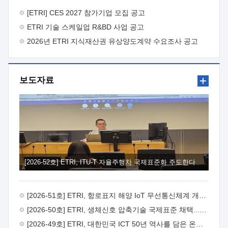
바랍니다.
2026년 8월 한국전자통신연구원장
1. 추진개요

추진목적: ETRI 인력을 기업현장에 파견. 기술지원을
[ETRI] CES 2027 참가기업 모집 공고
실시함으로써 ETRI 개발기술의 사업화를 지원하여
ETRI 기술 스케일업 R&BD 사업 공고
사업화성과를 극대화하고, 지원기업을 강견기업으로 육성하고자
함.
2026년 ETRI 지식재산권 유상양도계약 수요조사 공고
 신청자격: ETRI 협력기업 및 일반 ICT 중소기업*
협력기업: ETRI 창업/연구소기업, 기술이전/출자기업 등 ETRI
개발기술을 사업화하고자 하는 기업
 파견기간: 1년 이상
[최대 3년까지 연속지원 가능]* 연속지원은 지원완료 시점에서
보도자료
당해 지원실적과 차기 지원계획을 평가하여 결정
 기업부담:
연구인력 연봉기준 30 ~ 40%* (1년차) 연봉의 30%, (2 ~ 3년차)
연봉의 40%
 추진일정(1)희망기업 신청/접수(2)희망인력-
희망기업 매칭(3)현장조사/ 선정(심의)(4)협약체결(5)
기업파견8월 3일 ~ 14일
8월 17일 ~ 26일
9월초순
9월 중순
10월 이후* 상기일정은 희망인력-희망기업간 매칭 원활시를
가정한 것으로 상황에 따라 상당기간 일정이 지연될 수 있음. **
(1)희망인력-희망기업간 적합성이 낮다고 판단되거나, (2)
희망인력이 파견의사를 철회할 경우 후속 절차가 진행되지 않을
[2026-52호] ETRI, ITU-T 자율주행차 국제표준화 주도한다
수 있음.2. 현장지원 희망인력 및 상세이력
 희망인력
목록기술분야연구인력번호지원가능 기술반도체/
전자소자A반도체 소자(trasistor/diode) 제작 공정 전자소자 제작
[2026-51호] ETRI, 항로표지 해양 IoT 무선통신체계 개발 나선다
공정(FET / SBD 등 )유기물 반도체 소재 및 소자 설계, 합성 및
제작바이오센서 설계/제작토양/수질/가스 센서 설계/
[2026-50호] ETRI, 생체신호 압축기술 국제표준 채택...의료 AI 시대 연다
제작광소자응용B광 센서 및 응용 시스템시스템 제어 및 데이터
[2026-49호] ETRI, 대한민국 ICT 50년 역사를 담은 온라인 50년사 공개
처리FPGA 제어, VHDL 프로그램 개발Labview, Python, C