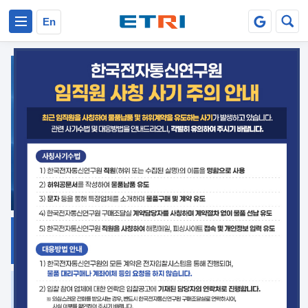
본문 바로가기
주요메뉴 바로가기
En
지식공유
ETRI 오픈소스
플랫폼
거버넌스 대응
발간자료