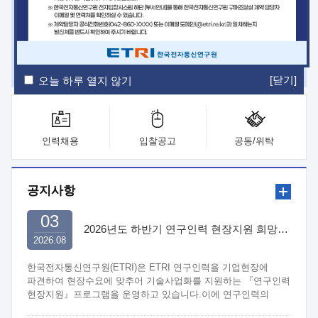
ETRI Insight
ETRI Journal
전자통신동향분석
ETRI 웹진
ETRI 간행물
전자도서관
[닫기]
오늘 하루 열지 않기
인력채용
입찰공고
공동/위탁
공지사항
03
2026년도 하반기 연구인력 현장지원 희망기업 신청/접수
2026.08
한국전자통신연구원(ETRI)은 ETRI 연구인력을 기업현장에
파견하여 현장수요에 맞추어 기술사업화를 지원하는 『연구인력
현장지원』프로그램을 운영하고 있습니다.이에 연구인력의
지원을 희망하는 중소.중견기업에서는 신청하여 주시기