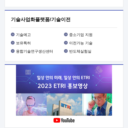
프로그램 개발
 상세이력ㅇ(붙 임1) 대상인력 A 상세이력ㅇ(붙
임2) 대상인력 B 상세이력
3. 신청방법 및 향후일정 등

신청방법: 이메일 (verdi@etri.re.kr)* <별첨양식>을 작성하여
기술사업화플랫폼/기술이전
제출
 문 의 처: ETRI사업화본부 기업성장지원부
기업성장지원전략실ㅇ오경석 책임 연구원 (T. 042-860-5076,
verdi@etri.re.kr)
 제출양식
ㅇ(별첨양식) ETRI연구인력
기술예고
중소기업 지원
현장지원 신청서 (기업)
보유특허
이전가능 기술
융합기술연구생산센터
반도체실험실