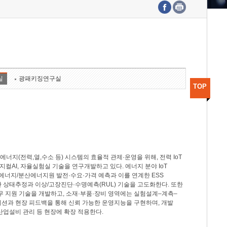
수도권연구본부
기획본부
사업화본부
행정본부
대외협력부
실
광패키징연구실
TOP
지(전력,열,수소 등) 시스템의 효율적 관제·운영을 위해, 전력 IoT
M, 피지컬AI, 자율실험실 기술을 연구개발하고 있다. 에너지 분야 IoT
너지/분산에너지원 발전·수요·가격 예측과 이를 연계한 ESS
반 상태추정과 이상/고장진단·수명예측(RUL) 기술을 고도화한다. 또한
무 지원 기술을 개발하고, 소재·부품·장비 영역에는 실험설계–계측–
이션과 현장 피드백을 통해 신뢰 가능한 운영지능을 구현하며, 개발
산업설비 관리 등 현장에 확장 적용한다.