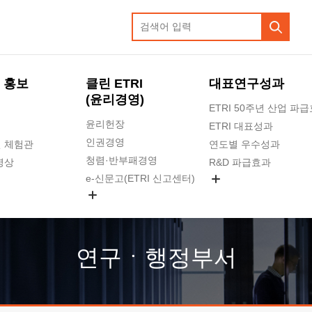
 홍보
클린 ETRI
대표연구성과
(윤리경영)
ETRI 50주년 산업 파
윤리헌장
ETRI 대표성과
인권경영
 체험관
연도별 우수성과
청렴·반부패경영
영상
R&D 파급효과
e-신문고(ETRI 신고센터)
지식공유플랫폼
공익신고
청렴포털 신고
고객의소리
연구ㆍ행정부서
수의계약 현황
부패징계 현황
감사결과공개