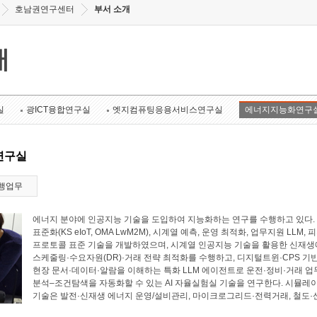
호남권연구센터
부서 소개
개
실
광ICT융합연구실
엣지컴퓨팅응용서비스연구실
에너지지능화연구
연구실
행업무
에너지 분야에 인공지능 기술을 도입하여 지능화하는 연구를 수행하고 있다. 에너
표준화(KS eIoT, OMA LwM2M), 시계열 예측, 운영 최적화, 업무지원 LL
프로토콜 표준 기술을 개발하였으며, 시계열 인공지능 기술을 활용한 신재생에
스케줄링·수요자원(DR)·거래 전략 최적화를 수행하고, 디지털트윈·CPS 기
현장 문서·데이터·알람을 이해하는 특화 LLM 에이전트로 운전·정비·거래 업
분석–조건탐색을 자동화할 수 있는 AI 자율실험실 기술을 연구한다. 시뮬레
기술은 발전·신재생 에너지 운영/설비관리, 마이크로그리드·전력거래, 철도·