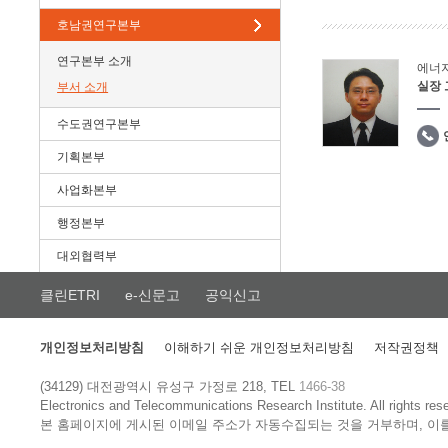
호남권연구본부
연구본부 소개
에너
실장
부서 소개
수도권연구본부
기획본부
사업화본부
행정본부
대외협력부
클린ETRI
e-신문고
공익신고
개인정보처리방침
이해하기 쉬운 개인정보처리방침
저작권정책
(34129) 대전광역시 유성구 가정로 218, TEL
1466-38
Electronics and Telecommunications Research Institute.
All rights res
본 홈페이지에 게시된 이메일 주소가 자동수집되는 것을 거부하며, 이