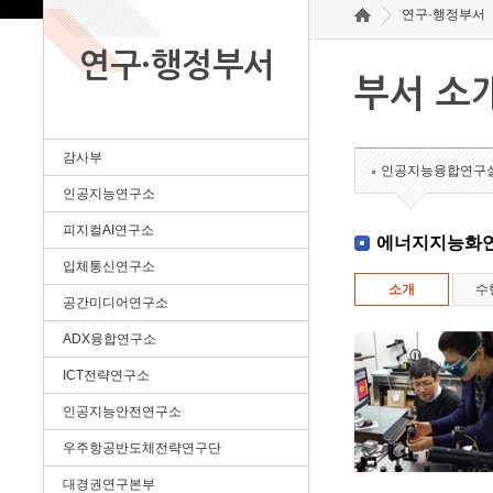
연구·행정부서
연구·행정부서
부서 소
감사부
인공지능융합연구
인공지능연구소
피지컬AI연구소
에너지지능화
입체통신연구소
소개
수
공간미디어연구소
ADX융합연구소
ICT전략연구소
인공지능안전연구소
우주항공반도체전략연구단
대경권연구본부