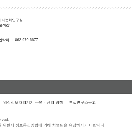
지지능화연구실
 고석갑
062-970-6677
연락처
영상정보처리기기 운영ㆍ관리 방침
부설연구소공고
erved.
를 위반시 정보통신망법에 의해 처벌됨을 유념하시기 바랍니다.