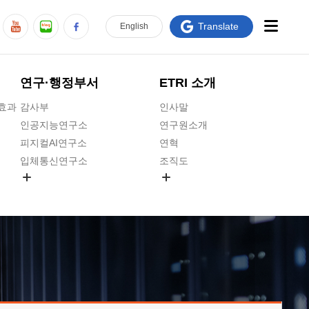
Translate
En
glish
연구·행정부서
ETRI 소개
급효과
감사부
인사말
인공지능연구소
연구원소개
피지컬AI연구소
연혁
입체통신연구소
조직도
공간미디어연구소
기타 공개정보
ADX융합연구소
원규 제·개정 예고
ICT전략연구소
연구원 고객헌장
인공지능안전연구소
ETRI CI
우주항공반도체전략연구단
주요업무연락처
대경권연구본부
찾아오시는길
호남권연구본부