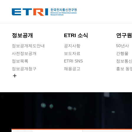
본문 바로가기
주요메뉴 바로가기
하단메뉴 바로가기
정보공개
ETRI 소식
연구원
정보공개제도안내
공지사항
50년사
사전정보공개
보도자료
간행물
정보목록
ETRI SNS
정보통신
정보공개청구
채용공고
홍보 동
경영공시
공공데이터개방
사업실명제