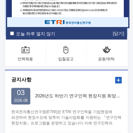
ETRI Insight
ETRI Journal
전자통신동향분석
ETRI 웹진
ETRI 간행물
전자도서관
[닫기]
오늘 하루 열지 않기
인력채용
입찰공고
공동/위탁
공지사항
03
2026년도 하반기 연구인력 현장지원 희망기업 신청/접수
2026.08
한국전자통신연구원(ETRI)은 ETRI 연구인력을 기업현장에
파견하여 현장수요에 맞추어 기술사업화를 지원하는 『연구인력
현장지원』프로그램을 운영하고 있습니다.이에 연구인력의
지원을 희망하는 중소.중견기업에서는 신청하여 주시기