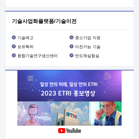
프로그램 개발
 상세이력ㅇ(붙 임1) 대상인력 A 상세이력ㅇ(붙
임2) 대상인력 B 상세이력
3. 신청방법 및 향후일정 등

신청방법: 이메일 (verdi@etri.re.kr)* <별첨양식>을 작성하여
기술사업화플랫폼/기술이전
제출
 문 의 처: ETRI사업화본부 기업성장지원부
기업성장지원전략실ㅇ오경석 책임 연구원 (T. 042-860-5076,
verdi@etri.re.kr)
 제출양식
ㅇ(별첨양식) ETRI연구인력
기술예고
중소기업 지원
현장지원 신청서 (기업)
보유특허
이전가능 기술
융합기술연구생산센터
반도체실험실