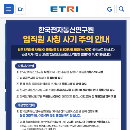
본문 바로가기
주요메뉴 바로가기
En
지식공유
ETRI 오픈소스
플랫폼
거버넌스 대응
발간자료