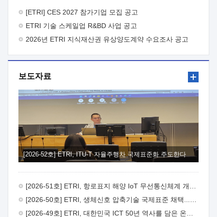
바랍니다.
2026년 8월 한국전자통신연구원장
1. 추진개요

추진목적: ETRI 인력을 기업현장에 파견. 기술지원을
[ETRI] CES 2027 참가기업 모집 공고
실시함으로써 ETRI 개발기술의 사업화를 지원하여
ETRI 기술 스케일업 R&BD 사업 공고
사업화성과를 극대화하고, 지원기업을 강견기업으로 육성하고자
함.
2026년 ETRI 지식재산권 유상양도계약 수요조사 공고
 신청자격: ETRI 협력기업 및 일반 ICT 중소기업*
협력기업: ETRI 창업/연구소기업, 기술이전/출자기업 등 ETRI
개발기술을 사업화하고자 하는 기업
 파견기간: 1년 이상
[최대 3년까지 연속지원 가능]* 연속지원은 지원완료 시점에서
보도자료
당해 지원실적과 차기 지원계획을 평가하여 결정
 기업부담:
연구인력 연봉기준 30 ~ 40%* (1년차) 연봉의 30%, (2 ~ 3년차)
연봉의 40%
 추진일정(1)희망기업 신청/접수(2)희망인력-
희망기업 매칭(3)현장조사/ 선정(심의)(4)협약체결(5)
기업파견8월 3일 ~ 14일
8월 17일 ~ 26일
9월초순
9월 중순
10월 이후* 상기일정은 희망인력-희망기업간 매칭 원활시를
가정한 것으로 상황에 따라 상당기간 일정이 지연될 수 있음. **
(1)희망인력-희망기업간 적합성이 낮다고 판단되거나, (2)
희망인력이 파견의사를 철회할 경우 후속 절차가 진행되지 않을
[2026-52호] ETRI, ITU-T 자율주행차 국제표준화 주도한다
수 있음.2. 현장지원 희망인력 및 상세이력
 희망인력
목록기술분야연구인력번호지원가능 기술반도체/
전자소자A반도체 소자(trasistor/diode) 제작 공정 전자소자 제작
[2026-51호] ETRI, 항로표지 해양 IoT 무선통신체계 개발 나선다
공정(FET / SBD 등 )유기물 반도체 소재 및 소자 설계, 합성 및
제작바이오센서 설계/제작토양/수질/가스 센서 설계/
[2026-50호] ETRI, 생체신호 압축기술 국제표준 채택...의료 AI 시대 연다
제작광소자응용B광 센서 및 응용 시스템시스템 제어 및 데이터
[2026-49호] ETRI, 대한민국 ICT 50년 역사를 담은 온라인 50년사 공개
처리FPGA 제어, VHDL 프로그램 개발Labview, Python, C