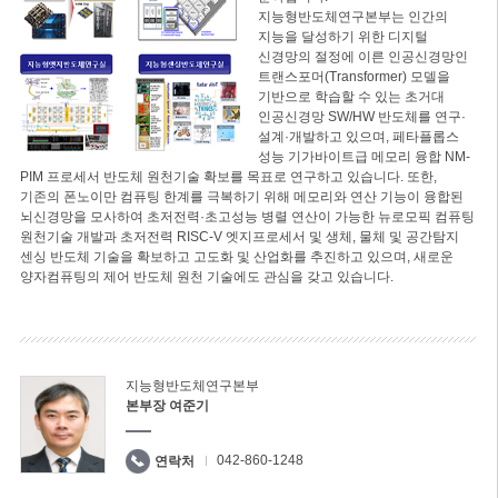
지능형반도체연구본부는 인간의
지능을 달성하기 위한 디지털
신경망의 절정에 이른 인공신경망인
트랜스포머(Transformer) 모델을
기반으로 학습할 수 있는 초거대
인공신경망 SW/HW 반도체를 연구·
설계·개발하고 있으며, 페타플롭스
성능 기가바이트급 메모리 융합 NM-
PIM 프로세서 반도체 원천기술 확보를 목표로 연구하고 있습니다. 또한,
기존의 폰노이만 컴퓨팅 한계를 극복하기 위해 메모리와 연산 기능이 융합된
뇌신경망을 모사하여 초저전력·초고성능 병렬 연산이 가능한 뉴로모픽 컴퓨팅
원천기술 개발과 초저전력 RISC-V 엣지프로세서 및 생체, 물체 및 공간탐지
센싱 반도체 기술을 확보하고 고도화 및 산업화를 추진하고 있으며, 새로운
양자컴퓨팅의 제어 반도체 원천 기술에도 관심을 갖고 있습니다.
지능형반도체연구본부
본부장 여준기
042-860-1248
연락처