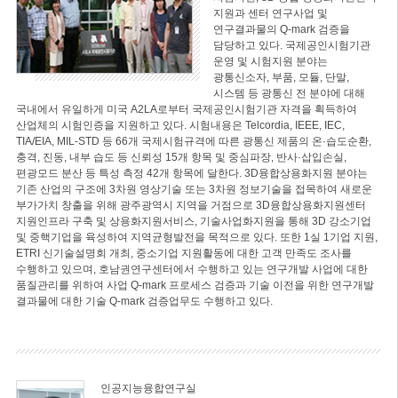
지원과 센터 연구사업 및
연구결과물의 Q-mark 검증을
담당하고 있다. 국제공인시험기관
운영 및 시험지원 분야는
광통신소자, 부품, 모듈, 단말,
시스템 등 광통신 전 분야에 대해
국내에서 유일하게 미국 A2LA로부터 국제공인시험기관 자격을 획득하여
산업체의 시험인증을 지원하고 있다. 시험내용은 Telcordia, IEEE, IEC,
TIA/EIA, MIL-STD 등 66개 국제시험규격에 따른 광통신 제품의 온·습도순환,
충격, 진동, 내부 습도 등 신뢰성 15개 항목 및 중심파장, 반사·삽입손실,
편광모드 분산 등 특성 측정 42개 항목에 달한다. 3D융합상용화지원 분야는
기존 산업의 구조에 3차원 영상기술 또는 3차원 정보기술을 접목하여 새로운
부가가치 창출을 위해 광주광역시 지역을 거점으로 3D융합상용화지원센터
지원인프라 구축 및 상용화지원서비스, 기술사업화지원을 통해 3D 강소기업
및 중핵기업을 육성하여 지역균형발전을 목적으로 있다. 또한 1실 1기업 지원,
ETRI 신기술설명회 개최, 중소기업 지원활동에 대한 고객 만족도 조사를
수행하고 있으며, 호남권연구센터에서 수행하고 있는 연구개발 사업에 대한
품질관리를 위하여 사업 Q-mark 프로세스 검증과 기술 이전을 위한 연구개발
결과물에 대한 기술 Q-mark 검증업무도 수행하고 있다.
인공지능융합연구실