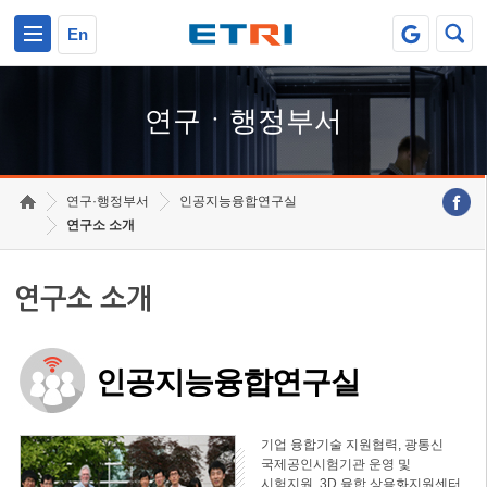
본문 바로가기
주요메뉴 바로가기
하단메뉴 바로가기
En
연구ㆍ행정부서
연구·행정부서
인공지능융합연구실
연구소 소개
연구소 소개
인공지능융합연구실
기업 융합기술 지원협력, 광통신
국제공인시험기관 운영 및
시험지원, 3D 융합 상용화지원센터