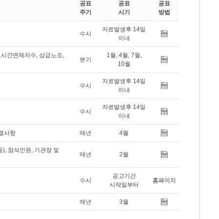
공표
공표
공표
주기
시기
방법
자료발생후 14일
수시
이내
로시간면제자수, 상급노조,
1월, 4월, 7월,
분기
10월
자료발생후 14일
수시
이내
자료발생후 14일
수시
이내
의결사항
매년
4월
), 참석인원, 기관장 및
매년
2월
공고기간
수시
홈페이지
시작일부터
매년
3월