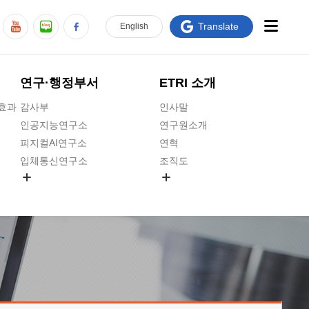
Translate
En
glish
연구·행정부서
ETRI 소개
급효과
감사부
인사말
인공지능연구소
연구원소개
피지컬AI연구소
연혁
입체통신연구소
조직도
공간미디어연구소
기타 공개정보
ADX융합연구소
원규 제·개정 예고
ICT전략연구소
연구원 고객헌장
인공지능안전연구소
ETRI CI
우주항공반도체전략연구단
주요업무연락처
대경권연구본부
찾아오시는길
호남권연구본부