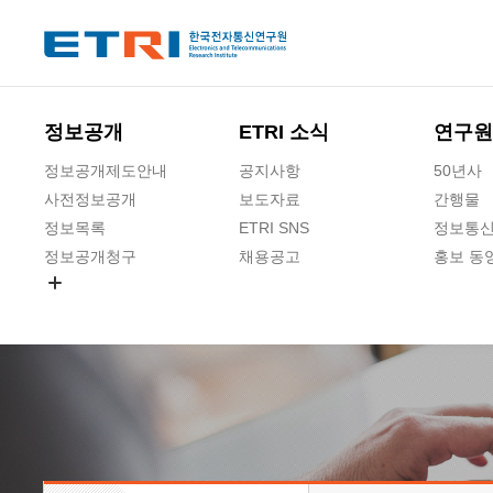
본문 바로가기
주요메뉴 바로가기
정보공개
ETRI 소식
연구원
정보공개제도안내
공지사항
50년사
사전정보공개
보도자료
간행물
정보목록
ETRI SNS
정보통신
정보공개청구
채용공고
홍보 동
경영공시
공공데이터개방
사업실명제