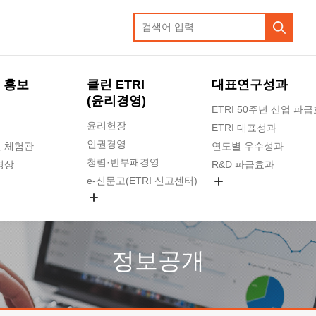
 홍보
클린 ETRI
대표연구성과
(윤리경영)
ETRI 50주년 산업 파
윤리헌장
ETRI 대표성과
인권경영
 체험관
연도별 우수성과
청렴·반부패경영
영상
R&D 파급효과
e-신문고(ETRI 신고센터)
지식공유플랫폼
공익신고
청렴포털 신고
고객의소리
정보공개
수의계약 현황
부패징계 현황
감사결과공개