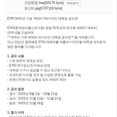
기간연장.hwp[50176 byte]
미리보기
포스터.jpg[5707119 byte]
ETRI 50주년 기념 ‘캐릭터 Re디자인 대학생 공모전’
ETRI(한국전자통신연구원) 창립 50주년과 연구원 캐릭터 ‘에뚜리’
10주년을 기념하여
**‘에뚜리 가족 캐릭터 리디자인 대학생 공모전’**을 개최합니다.
지난 10년간 함께해온 ETRI 캐릭터를 새롭게 디자인할 대학생 여러분의
많은 참여를 기다립니다!
1. 공모 내용
- 기존 에뚜리 정체성 유지
-
ETRI 연구정신과 미래상 반영
-
대학생 누구나 공감할 수 있는 친근한 디자인
-
이모티콘·디지털 굿즈 등 다양한 콘텐츠로 활용 가능
-
트렌디하면서도 실용성 있는 캐릭터 제안
2. 공모 일정
-
접수 : 2025년 9월 1일 ~ 10월 31일
-
심사 : 2025년 11월 13일 ~ 11월 21일
-
발표 : 2025년 11월 28일
3. 참가 자격