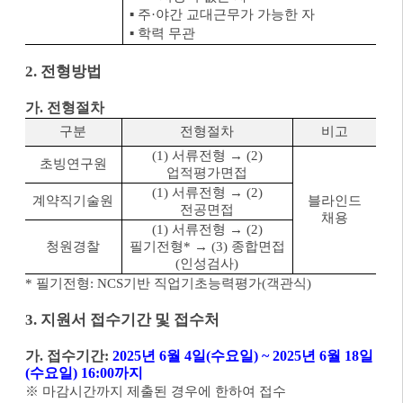
▪
주
·
야간 교대근무가 가능한 자
▪
학력 무관
2.
전형방법
가
.
전형절차
구분
전형절차
비고
(1)
서류전형
→
(2)
초빙연구원
업적평가면접
(1)
서류전형
→
(2)
계약직기술원
블라인드
전공면접
채용
(1)
서류전형
→
(2)
청원경찰
필기전형
*
→
(3)
종합면접
(
인성검사
)
*
필기전형
: NCS
기반 직업기초능력평가
(
객관식
)
3.
지원서 접수기간 및 접수처
가
.
접수기간
:
2025
년
6
월
4
일
(
수요일
) ~ 2025
년
6
월
18
일
(
수요일
) 16:00
까지
※
마감시간까지 제출된 경우에 한하여 접수