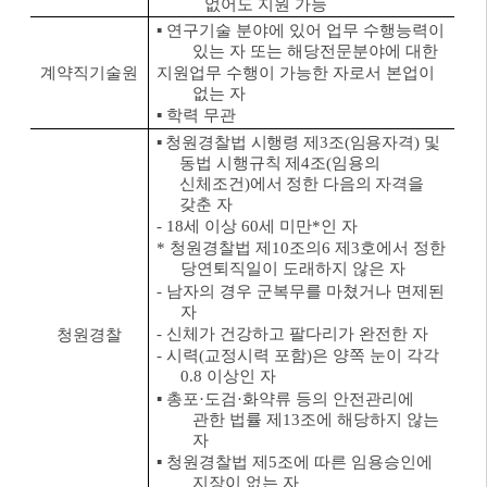
없어도 지원 가능
▪
연구기술 분야에 있어 업무 수행능력이
있는 자 또는 해당전문분야에 대한
계약직기술원
지원업무 수행이 가능한 자로서 본업이
없는 자
▪
학력 무관
▪
청원경찰법 시행령 제
3
조
(
임용자격
)
및
동법 시행규칙 제
4
조
(
임용의
신체조건
)
에서 정한 다음의 자격을
갖춘 자
- 18
세 이상
60
세 미만
*
인 자
*
청원경찰법 제
10
조의
6
제
3
호에서 정한
당연퇴직일이 도래하지 않은 자
-
남자의 경우 군복무를 마쳤거나 면제된
자
-
신체가 건강하고 팔다리가 완전한 자
청원경찰
-
시력
(
교정시력 포함
)
은 양쪽 눈이 각각
0.8
이상인 자
▪
총포
·
도검
·
화약류 등의 안전관리에
관한 법률 제
13
조에 해당하지 않는
자
▪
청원경찰법 제
5
조에 따른 임용승인에
지장이 없는 자