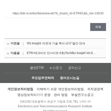
https://etri.re.kr/kor/bbs/view.etri?b_board_id=ETRI01&b_idx=19530
목록
이전글
'6G Insight: 비전과 기술 백서 v2.0' 발간 안내
다음글
ETRI 테크비즈 인사이트 6호(TechBiz Insight Vol.6) 발간
클린ETRI
e-신문고
공익신고
주요업무연락처
찾아오시는길
개인정보처리방침
이해하기 쉬운 개인정보처리방침
저작권정책
영상정보처리기기 운영ㆍ관리 방침
부설연구소공고
(34129) 대전광역시 유성구 가정로 218, TEL
1466-38
Electronics and Telecommunications Research Institute.