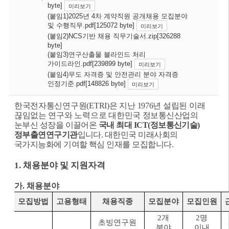
byte]
미리보기
(붙임1)2025년 4차 계약직원 공개채용 모집분야
및 수행직무.pdf[125072 byte]
미리보기
(붙임2)NCS기반 채용 직무기술서.zip[326288
byte]
(붙임3)연구산출물 블라인드 처리
가이드라인.pdf[239899 byte]
미리보기
(붙임4)무도 자격증 및 안전관리 분야 자격증
인정기준.pdf[148826 byte]
미리보기
한국전자통신연구원
(ETRI)
은 지난
1976
년 설립된 이래
끊임없는 연구와 노력으로 대한민국
정보통신산업의
눈부신 성장을 이끌어온
국내 최대
ICT(
정보통신기술
)
정부출연연구기관
입니다
.
대한민국 미래사회의
국가지능화에 기여할 핵심 인재를 모집합니다
.
1.
채용분야 및 지원자격
가
.
채용분야
모집방법
고용형태
채용직종
모집분야
모집인원
2
개
2
명
초빙연구원
분야
이내