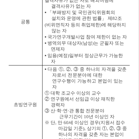
결격사유가 없는 자로 해외여행에
결격사유가 없는 자
▪ 「
부패방지 및 국민권익위원회의
설치와 운영에 관한 법률
」
제
82
조
공통
(
비위면직자 등의 취업제한
)
에 해당하지
않는 자
▪
국가연구개발사업 참여 제한이 없는 자
▪
병역의무 대상자
(
남성
)
는 군필자 또는
면제자
▪
임용
(
예정
)
일부터 정상근무가 가능한
자
▪
다음
①
,
②
,
③
중 하나의 자격을 갖춘
자로서 전문분야에 대한
연구수행이 가능하고 본업이 있는
자
①
대학 조교수 이상의 교수
②
연구원에서 선임급 이상 재직한
초빙연구원
경력자
③
산
·
학
·
연
·
관 통합 전문분야
근무기간이
10
년 이상인 자
※
단
,
만
60
세 이상인 경우
(
지원서 접수
마감일 기준
),
상기의
①
,
②
,
③
중
하나의 자격을 갖춘 자는 본업이