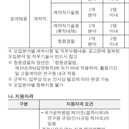
2
개
2
명
계약직기술원
분야
이내
공개채용
계약직
계약직기술원
2
개
2
명
(
휴직대체
)
분야
이내
1
개
2
명
청원경찰
분야
이내
※
모집분야별 세부사항 및 직무수행내용
:
공고문에 첨부된
모집분야 및 직무기술서 반드시 참고
※
청원경찰의 정년은
「
청원경찰법
」
제
10
조의
6(
당연
퇴직
)
에 의거
60
세 적용하며
,
활용기간
및 고용계약은 연구원 내규 적용
※
근무지
:
업무상 또는 인사상 필요에 따라 변경 가능
※
모집분야별 중복지원 불가
나
.
지원자격
구분
지원자격 요건
▪
국가공무원법 제
33
조
(
결격사유
)
와
연구원 규정
(
인사규정 제
10
조
)
의
임용