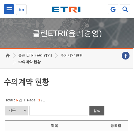
본문 바로가기
주요메뉴 바로가기
En
클린ETRI(윤리경영)
클린 ETRI (윤리경영)
수의계약 현황
수의계약 현황
수의계약 현황
Total :
6
건 l Page :
1
/ 1
검색
제목
등록일