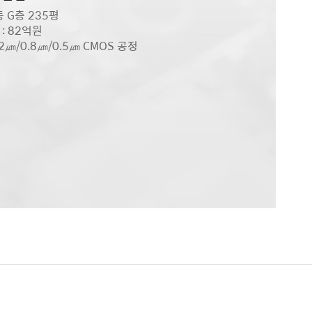
동 G층 235평
: 82억원
2㎛/0.8㎛/0.5㎛ CMOS 공정