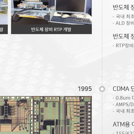
반도체 장
국내 최
ALD 장
반도체 장
RTP장비
1995
CDMA
0.8um
AMPS/D
국내 최초
ATM용
155/62