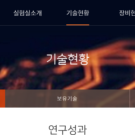
실험실소개
기술현황
장비
기술현황
보유기술
연구성과