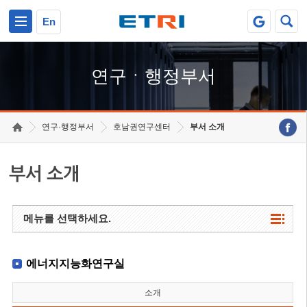
본문 바로가기
주요메뉴 바로가기
하단메뉴 바로가기
En
연구ㆍ행정부서
연구·행정부서
호남권연구센터
부서 소개
부서 소개
메뉴를 선택하세요.
에너지지능화연구실
소개