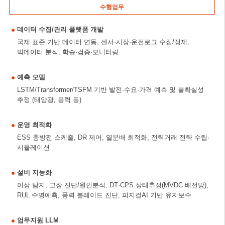
수행업무
데이터 수집/관리 플랫폼 개발
국제 표준 기반 데이터 연동, 센서·시장·운전로그 수집/정제,
빅데이터 분석, 학습·검증·모니터링
예측 모델
LSTM/Transformer/TSFM 기반 발전·수요·가격 예측 및 불확실성
추정 (태양광, 풍력 등)
운영 최적화
ESS 충방전 스케줄, DR 제어, 열분배 최적화, 전력거래 전략 수립·
시뮬레이션
설비 지능화
이상 탐지, 고장 진단/원인분석, DT·CPS 상태추정(MVDC 배전망),
RUL 수명예측, 풍력 블레이드 진단, 피지컬AI 기반 유지보수
업무지원 LLM