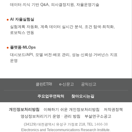
데이터·지식 기반 Q&A, 의사결정지원, 자율운영기술
AI 자율실험실
실험계획 자동화, 계측 데이터 실시간 분석, 조건 탐색·최적화,
로보틱스 연동
플랫폼·MLOps
대시보드/API, 모델 버전·배포 관리, 성능·신뢰성·거버넌스 지표
운영
클린ETRI
e-신문고
공익신고
주요업무연락처
찾아오시는길
개인정보처리방침
이해하기 쉬운 개인정보처리방침
저작권정책
영상정보처리기기 운영ㆍ관리 방침
부설연구소공고
(34129) 대전광역시 유성구 가정로 218, TEL
1466-38
Electronics and Telecommunications Research Institute.