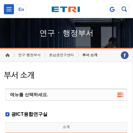
본문 바로가기
주요메뉴 바로가기
하단메뉴 바로가기
En
연구ㆍ행정부서
연구·행정부서
호남권연구센터
부서 소개
부서 소개
메뉴를 선택하세요.
광ICT융합연구실
소개