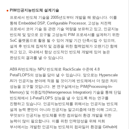
PIM인공지능반도체 설계기술
프로세서 반도체 기술을 2005년도부터 개발을 해 왔습니다. 이를
통해 Embedded DSP, Configurable Processor, 고성능 저전력
프로세서 코어 기술 등 관련 기술 역량을 보유하고 있고, 인공지능
반도체 및 앞으로 요구될 고성능의 PIM 프로세서를 설계하기 위한
SoC 플랫폼으로 활용 될 수 있어 개발 기간 단축시킬 수 있으며,
설계 후 반도체 칩제작 및 검증을 위한 협력업체가 오랜기간 함께
하고 있고, 국내에서 항상 선도적인 반도체 개발에 있어 높은
완성도의 결과를 낼 수 있습니다.
AB9 AI반도체는 NPU 반도체로 RackScale 수준에 4.8
PetaFLOPS의 성능을 담아 낼 수 있습니다. 앞으로는 Hyperscale
AI가 인공지능 분야에 적용 될 것이기에 반도체에서 더 많은 처리
성능을 요구할 것입니다. 본 연구실에서는 PIM(Processing-In-
Memory) 및 이종집적(Heterogeneous Integration) 기술을 통해 단일
반도체에서 1-PetaFLOPS 성능을 낼 수 있도록 하는 연구를
진행하고 있습니다. 인공지능반도체를 위해서는 인공지능 반도체
설계 능력 뿐만이 아니라 인공지능 알고리즘에 대한 이해 그리고,
무엇보다 인공지능 반도체를 위한 컴파일러 환경 개발을 위한
능력이 많이 필요합니다. 이를 위한 인력양성을 위해 저희
부서에서는 개발한 인공지능 반도체의 컴파일러 환경을 Github에