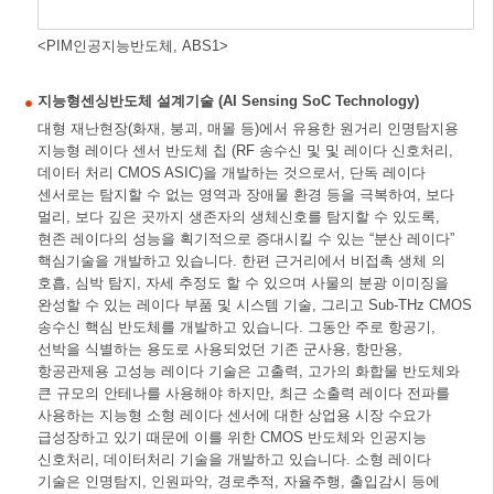
<PIM인공지능반도체, ABS1>
지능형센싱반도체 설계기술 (AI Sensing SoC Technology)
대형 재난현장(화재, 붕괴, 매몰 등)에서 유용한 원거리 인명탐지용
지능형 레이다 센서 반도체 칩 (RF 송수신 및 및 레이다 신호처리,
데이터 처리 CMOS ASIC)을 개발하는 것으로서, 단독 레이다
센서로는 탐지할 수 없는 영역과 장애물 환경 등을 극복하여, 보다
멀리, 보다 깊은 곳까지 생존자의 생체신호를 탐지할 수 있도록,
현존 레이다의 성능을 획기적으로 증대시킬 수 있는 “분산 레이다”
핵심기술을 개발하고 있습니다. 한편 근거리에서 비접촉 생체 의
호흡, 심박 탐지, 자세 추정도 할 수 있으며 사물의 분광 이미징을
완성할 수 있는 레이다 부품 및 시스템 기술, 그리고 Sub-THz CMOS
송수신 핵심 반도체를 개발하고 있습니다. 그동안 주로 항공기,
선박을 식별하는 용도로 사용되었던 기존 군사용, 항만용,
항공관제용 고성능 레이다 기술은 고출력, 고가의 화합물 반도체와
큰 규모의 안테나를 사용해야 하지만, 최근 소출력 레이다 전파를
사용하는 지능형 소형 레이다 센서에 대한 상업용 시장 수요가
급성장하고 있기 때문에 이를 위한 CMOS 반도체와 인공지능
신호처리, 데이터처리 기술을 개발하고 있습니다. 소형 레이다
기술은 인명탐지, 인원파악, 경로추적, 자율주행, 출입감시 등에