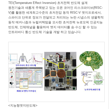
TEI(Temperature Effect Inversion) 초저전력 반도체 설계
원천기술과 새롭게 주목받고 있는 오픈 코어인 리스크파이브(RISC-
V)를 활용한 세계최고수준의 초저전압 동작 RISC-V 엣지프로세서,
스파이크 단위로 정보가 전달되고 처리되는 뉴런·시냅스의 생물학적
동작 메커니즘과 뉴럴커텍텀을 모사한 초저전력 뉴로모픽 인공지능
반도체, 인체채널을 활용하여 엣지 데이터를 송·수신 할 수 있는
인트라바디 통신 반도체 기술을 개발 하고 있습니다.
<지능형엣지반도체>