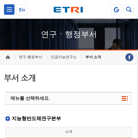
본문 바로가기
주요메뉴 바로가기
하단메뉴 바로가기
En
연구ㆍ행정부서
연구·행정부서
인공지능연구소
부서 소개
부서 소개
메뉴를 선택하세요.
지능형반도체연구본부
소개