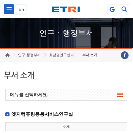
본문 바로가기
주요메뉴 바로가기
하단메뉴 바로가기
En
연구ㆍ행정부서
연구·행정부서
호남권연구센터
부서 소개
부서 소개
메뉴를 선택하세요.
엣지컴퓨팅응용서비스연구실
소개