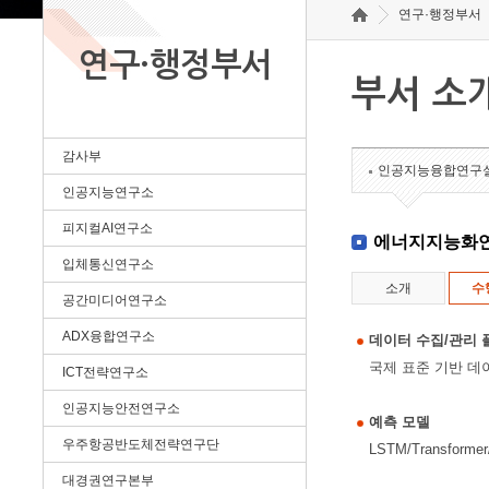
연구·행정부서
연구·행정부서
부서 소
감사부
인공지능융합연구
인공지능연구소
피지컬AI연구소
에너지지능화
입체통신연구소
소개
수
공간미디어연구소
ADX융합연구소
데이터 수집/관리 
국제 표준 기반 데
ICT전략연구소
인공지능안전연구소
예측 모델
우주항공반도체전략연구단
LSTM/Transfo
대경권연구본부