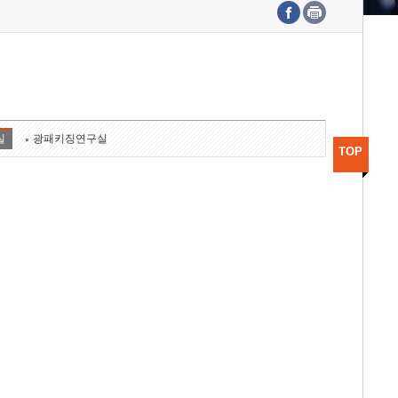
수도권연구본부
기획본부
사업화본부
행정본부
대외협력부
실
광패키징연구실
TOP