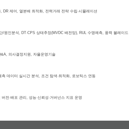
, DR 제어, 열분배 최적화, 전력거래 전략 수립·시뮬레이션
단/원인분석, DT·CPS 상태추정(MVDC 배전망), RUL 수명예측, 풍력 블레이
Q&A, 의사결정지원, 자율운영기술
계측 데이터 실시간 분석, 조건 탐색·최적화, 로보틱스 연동
델 버전·배포 관리, 성능·신뢰성·거버넌스 지표 운영