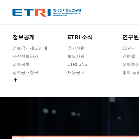
본문 바로가기
주요메뉴 바로가기
하단메뉴 바로가기
정보공개
ETRI 소식
연구원
정보공개제도안내
공지사항
50년사
사전정보공개
보도자료
간행물
정보목록
ETRI SNS
정보통신
정보공개청구
채용공고
홍보 동
경영공시
공공데이터개방
사업실명제