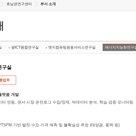
호남권연구센터
부서 소개
개
실
광ICT융합연구실
엣지컴퓨팅응용서비스연구실
에너지지능화연구
연구실
행업무
플랫폼 개발
이터 연동, 센서·시장·운전로그 수집/정제, 빅데이터 분석, 학습·검증·모니터링
rmer/TSFM 기반 발전·수요·가격 예측 및 불확실성 추정 (태양광, 풍력 등)