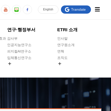
Translate
En
glish
연구·행정부서
ETRI 소개
급효과
감사부
인사말
인공지능연구소
연구원소개
피지컬AI연구소
연혁
입체통신연구소
조직도
공간미디어연구소
기타 공개정보
ADX융합연구소
원규 제·개정 예고
ICT전략연구소
연구원 고객헌장
인공지능안전연구소
ETRI CI
우주항공반도체전략연구단
주요업무연락처
대경권연구본부
찾아오시는길
호남권연구본부