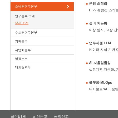
운영 최적화
호남권연구본부
ESS 충방전 스케줄
연구본부 소개
부서 소개
설비 지능화
이상 탐지, 고장 진
수도권연구본부
기획본부
업무지원 LLM
데이터·지식 기반 
사업화본부
행정본부
AI 자율실험실
대외협력부
실험계획 자동화, 
플랫폼·MLOps
대시보드/API, 모
클린ETRI
e-신문고
공익신고