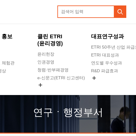
 홍보
클린 ETRI
대표연구성과
(윤리경영)
ETRI 50주년 산업 파
윤리헌장
ETRI 대표성과
인권경영
 체험관
연도별 우수성과
청렴·반부패경영
영상
R&D 파급효과
e-신문고(ETRI 신고센터)
지식공유플랫폼
공익신고
청렴포털 신고
고객의소리
연구ㆍ행정부서
수의계약 현황
부패징계 현황
감사결과공개