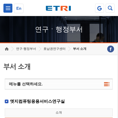
본문 바로가기
주요메뉴 바로가기
하단메뉴 바로가기
En
연구ㆍ행정부서
연구·행정부서
호남권연구센터
부서 소개
부서 소개
메뉴를 선택하세요.
엣지컴퓨팅응용서비스연구실
소개