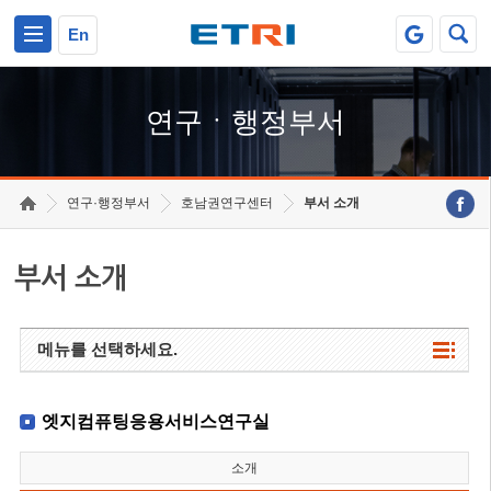
본문 바로가기
주요메뉴 바로가기
하단메뉴 바로가기
En
연구ㆍ행정부서
연구·행정부서
호남권연구센터
부서 소개
부서 소개
메뉴를 선택하세요.
엣지컴퓨팅응용서비스연구실
소개