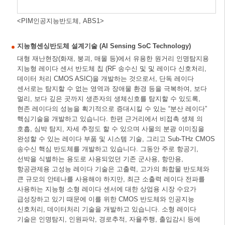
<PIM인공지능반도체, ABS1>
지능형센싱반도체 설계기술 (AI Sensing SoC Technology)
대형 재난현장(화재, 붕괴, 매몰 등)에서 유용한 원거리 인명탐지용
지능형 레이다 센서 반도체 칩 (RF 송수신 및 및 레이다 신호처리,
데이터 처리 CMOS ASIC)을 개발하는 것으로서, 단독 레이다
센서로는 탐지할 수 없는 영역과 장애물 환경 등을 극복하여, 보다
멀리, 보다 깊은 곳까지 생존자의 생체신호를 탐지할 수 있도록,
현존 레이다의 성능을 획기적으로 증대시킬 수 있는 “분산 레이다”
핵심기술을 개발하고 있습니다. 한편 근거리에서 비접촉 생체 의
호흡, 심박 탐지, 자세 추정도 할 수 있으며 사물의 분광 이미징을
완성할 수 있는 레이다 부품 및 시스템 기술, 그리고 Sub-THz CMOS
송수신 핵심 반도체를 개발하고 있습니다. 그동안 주로 항공기,
선박을 식별하는 용도로 사용되었던 기존 군사용, 항만용,
항공관제용 고성능 레이다 기술은 고출력, 고가의 화합물 반도체와
큰 규모의 안테나를 사용해야 하지만, 최근 소출력 레이다 전파를
사용하는 지능형 소형 레이다 센서에 대한 상업용 시장 수요가
급성장하고 있기 때문에 이를 위한 CMOS 반도체와 인공지능
신호처리, 데이터처리 기술을 개발하고 있습니다. 소형 레이다
기술은 인명탐지, 인원파악, 경로추적, 자율주행, 출입감시 등에