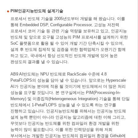
PIM인공지능반도체 설계기술
프로세서 반도체 기술을 2005년도부터 개발을 해 왔습니다. 이를
통해 Embedded DSP, Configurable Processor, 고성능 저전력
프로세서 코어 기술 등 관련 기술 역량을 보유하고 있고, 인공지능
반도체 및 앞으로 요구될 고성능의 PIM 프로세서를 설계하기 위한
SoC 플랫폼으로 활용 될 수 있어 개발 기간 단축시킬 수 있으며,
설계 후 반도체 칩제작 및 검증을 위한 협력업체가 오랜기간 함께
하고 있고, 국내에서 항상 선도적인 반도체 개발에 있어 높은
완성도의 결과를 낼 수 있습니다.
AB9 AI반도체는 NPU 반도체로 RackScale 수준에 4.8
PetaFLOPS의 성능을 담아 낼 수 있습니다. 앞으로는 Hyperscale
AI가 인공지능 분야에 적용 될 것이기에 반도체에서 더 많은 처리
성능을 요구할 것입니다. 본 연구실에서는 PIM(Processing-In-
Memory) 및 이종집적(Heterogeneous Integration) 기술을 통해 단일
반도체에서 1-PetaFLOPS 성능을 낼 수 있도록 하는 연구를
진행하고 있습니다. 인공지능반도체를 위해서는 인공지능 반도체
설계 능력 뿐만이 아니라 인공지능 알고리즘에 대한 이해 그리고,
무엇보다 인공지능 반도체를 위한 컴파일러 환경 개발을 위한
능력이 많이 필요합니다. 이를 위한 인력양성을 위해 저희
부서에서는 개발한 인공지능 반도체의 컴파일러 환경을 Github에