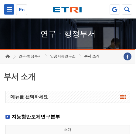
본문 바로가기
주요메뉴 바로가기
하단메뉴 바로가기
En
연구ㆍ행정부서
연구·행정부서
인공지능연구소
부서 소개
부서 소개
메뉴를 선택하세요.
지능형반도체연구본부
소개