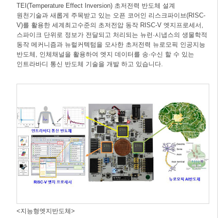
TEI(Temperature Effect Inversion) 초저전력 반도체 설계
원천기술과 새롭게 주목받고 있는 오픈 코어인 리스크파이브(RISC-
V)를 활용한 세계최고수준의 초저전압 동작 RISC-V 엣지프로세서,
스파이크 단위로 정보가 전달되고 처리되는 뉴런·시냅스의 생물학적
동작 메커니즘과 뉴럴커텍텀을 모사한 초저전력 뉴로모픽 인공지능
반도체, 인체채널을 활용하여 엣지 데이터를 송·수신 할 수 있는
인트라바디 통신 반도체 기술을 개발 하고 있습니다.
<지능형엣지반도체>