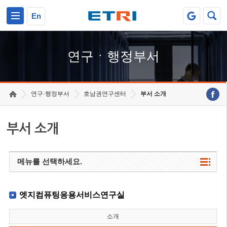
본문 바로가기
주요메뉴 바로가기
하단메뉴 바로가기
En
연구ㆍ행정부서
연구·행정부서
호남권연구센터
부서 소개
부서 소개
메뉴를 선택하세요.
엣지컴퓨팅응용서비스연구실
소개