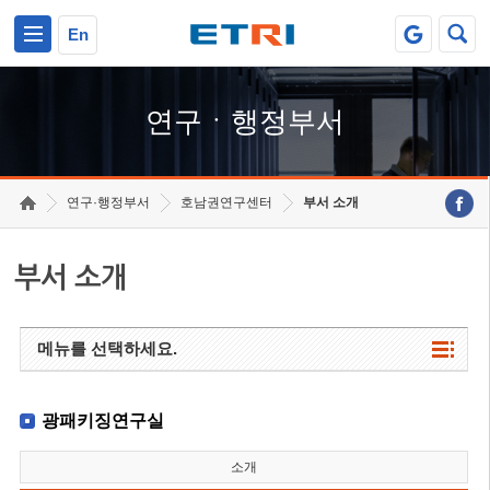
본문 바로가기
주요메뉴 바로가기
하단메뉴 바로가기
En
연구ㆍ행정부서
연구·행정부서
호남권연구센터
부서 소개
부서 소개
메뉴를 선택하세요.
광패키징연구실
소개