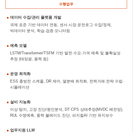
수행업무
데이터 수집/관리 플랫폼 개발
국제 표준 기반 데이터 연동, 센서·시장·운전로그 수집/정제,
빅데이터 분석, 학습·검증·모니터링
예측 모델
LSTM/Transformer/TSFM 기반 발전·수요·가격 예측 및 불확실성
추정 (태양광, 풍력 등)
운영 최적화
ESS 충방전 스케줄, DR 제어, 열분배 최적화, 전력거래 전략 수립·
시뮬레이션
설비 지능화
이상 탐지, 고장 진단/원인분석, DT·CPS 상태추정(MVDC 배전망),
RUL 수명예측, 풍력 블레이드 진단, 피지컬AI 기반 유지보수
업무지원 LLM