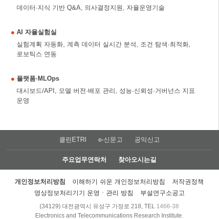
데이터·지식 기반 Q&A, 의사결정지원, 자율운영기술
AI 자율실험실
실험계획 자동화, 계측 데이터 실시간 분석, 조건 탐색·최적화,
로보틱스 연동
플랫폼·MLOps
대시보드/API, 모델 버전·배포 관리, 성능·신뢰성·거버넌스 지표
운영
클린ETRI
e-신문고
공익신고
주요업무연락처
찾아오시는길
개인정보처리방침
이해하기 쉬운 개인정보처리방침
저작권정책
영상정보처리기기 운영ㆍ관리 방침
부설연구소공고
(34129) 대전광역시 유성구 가정로 218, TEL
1466-38
Electronics and Telecommunications Research Institute.