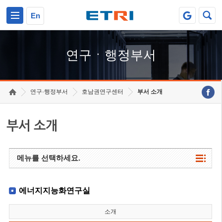
본문 바로가기
주요메뉴 바로가기
하단메뉴 바로가기
En
연구ㆍ행정부서
연구·행정부서
호남권연구센터
부서 소개
부서 소개
메뉴를 선택하세요.
에너지지능화연구실
소개