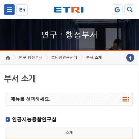
본문 바로가기
주요메뉴 바로가기
하단메뉴 바로가기
En
연구ㆍ행정부서
연구·행정부서
호남권연구센터
부서 소개
부서 소개
메뉴를 선택하세요.
인공지능융합연구실
소개