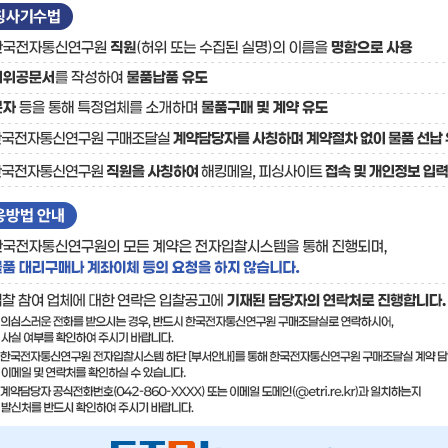
료
기술사업화플랫폼/기술
기술예고
중소기
보유특허
이전가
융합기술연구생산센터
반도