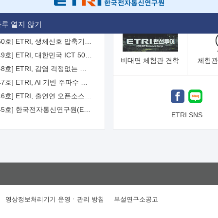
[2026-51호] ETRI, 항로표지 해양 IoT 무선통신체계 개발 나선다
루 열지 않기
[2026-50호] ETRI, 생체신호 압축기술 국제표준 채택...의료 AI 시대 연다
[2026-49호] ETRI, 대한민국 ICT 50년 역사를 담은 온라인 50년사 공개
비대면
체험관 견학
체험관
[2026-48호] ETRI, 감염 걱정없는 공중 터치 인터페이스 시대 연다
[2026-47호] ETRI, AI 기반 주파수 예측기술 국제표준 이끌어
[2026-46호] ETRI, 출연연 오픈소스 협의체 '범출연연'으로 확대 운영
[2026-45호] 한국전자통신연구원(ETRI) 인사
ETRI SNS
영상정보처리기기 운영ㆍ관리 방침
부설연구소공고