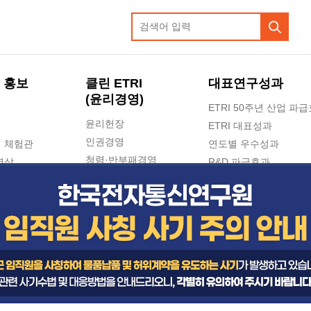
 홍보
클린 ETRI
대표연구성과
(윤리경영)
ETRI 50주년 산업 파
윤리헌장
ETRI 대표성과
인권경영
 체험관
연도별 우수성과
청렴·반부패경영
영상
R&D 파급효과
e-신문고(ETRI 신고센터)
지식공유플랫폼
공익신고
청렴포털 신고
고객의소리
수의계약 현황
부패징계 현황
감사결과공개