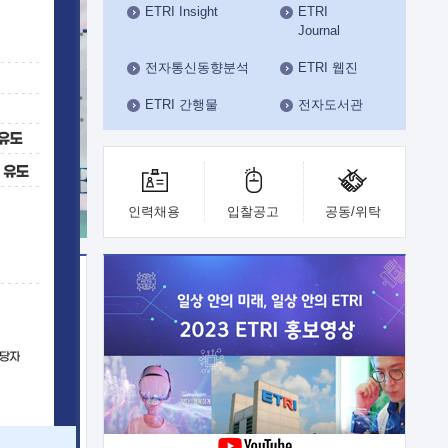
ETRI Insight
ETRI
수도권연구본부
Journal
기획본부
사업화본부
전자통신동향분석
ETRI 웹진
행정본부
ETRI 간행물
전자도서관
대외협력부
인력채용
입찰공고
공동/위탁
이전
업 지원
능 기술
체실험실