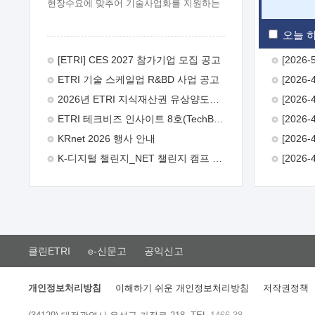
현장수요에 맞추어 기술사업화를 지원하는
『연구인력 현장지원』프로그램을
운영하고 있습니다.이에 연구인력의 지원을
오늘 하
희망하는 중소.중견기업에서는 신청하여
주시기 바랍니다.
2026년 8월
[ETRI] CES 2027 참가기업 모집 공고
한국전자통신연구원장
1. 추진개요

ETRI 기술 스케일업 R&BD 사업 공고
추진목적: ETRI 인력을 기업현장에 파견.
기술지원을 실시함으로써 ETRI 개발기술의
2026년 ETRI 지식재산권 유상양도계약 수요조사 공고
사업화를 지원하여 사업화성과를
ETRI 테크비즈 인사이트 8호(TechBiz Insight Vol.8) 발간
극대화하고, 지원기업을 강견기업으로
육성하고자 함.
 신청자격: ETRI
KRnet 2026 행사 안내
협력기업 및 일반 ICT 중소기업* 협력기업:
K-디지털 챌린지_NET 챌린지 캠프 시즌13 안내
ETRI 창업/연구소기업, 기술이전/출자기업
등 ETRI 개발기술을 사업화하고자 하는
기업
 파견기간: 1년 이상 [최대 3년까지
연속지원 가능]* 연속지원은 지원완료
시점에서 당해 지원실적과 차기 지원계획을
평가하여 결정
 기업부담: 연구인력
연봉기준 30 ~ 40%* (1년차) 연봉의 30%,
클린ETRI
e-신문고
공익신고
(2 ~ 3년차) 연봉의 40%
 추진일정(1)
희망기업 신청/접수(2)희망인력-희망기업
매칭(3)현장조사/ 선정(심의)(4)협약체결
개인정보처리방침
이해하기 쉬운 개인정보처리방침
저작권정책
(5)기업파견8월 3일 ~ 14일
8월 17일 ~
26일
9월초순
9월 중순
10월 이후*