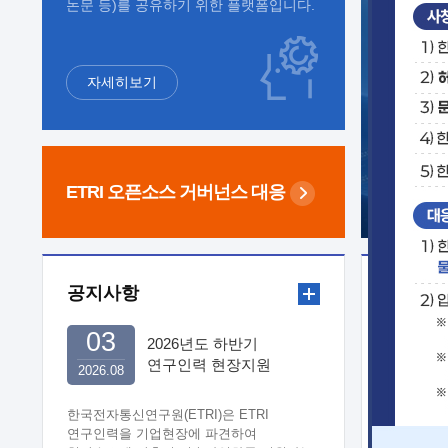
논문 등)를 공유하기 위한 플랫폼입니다.
자세히보기
ETRI 오픈소스
거버넌스 대응
공지사항
보도자
03
2026년도 하반기
연구인력 현장지원
2026.08
희망기업 신청/접수
한국전자통신연구원(ETRI)은 ETRI
연구인력을 기업현장에 파견하여