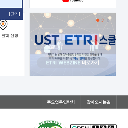
[닫기]
 견학
신청
주요업무연락처
찾아오시는길