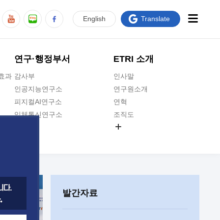
En
glish
Translate
연구·행정부서
ETRI 소개
급효과
감사부
인사말
인공지능연구소
연구원소개
피지컬AI연구소
연혁
입체통신연구소
조직도
공간미디어연구소
기타 공개정보
ADX융합연구소
원규 제·개정 예고
ICT전략연구소
연구원 고객헌장
인공지능안전연구소
ETRI CI
우주항공반도체전략연구단
주요업무연락처
발간자료
대경권연구본부
찾아오시는길
호남권연구본부