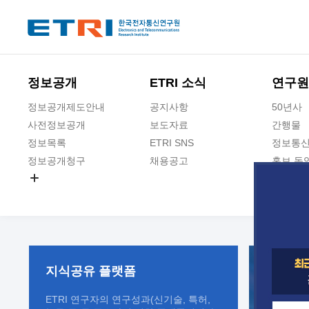
본문 바로가기
주요메뉴 바로가기
정보공개
ETRI 소식
연구원
정보공개제도안내
공지사항
50년사
사전정보공개
보도자료
간행물
정보목록
ETRI SNS
정보통신
정보공개청구
채용공고
홍보 동
경영공시
공공데이터개방
사업실명제
지식공유
플랫폼
ETRI 연구자의 연구성과(신기술, 특허,