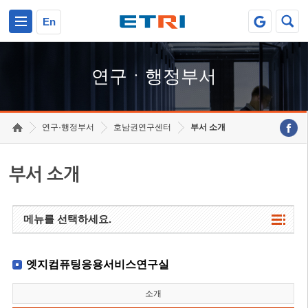
본문 바로가기
주요메뉴 바로가기
하단메뉴 바로가기
En
연구ㆍ행정부서
연구·행정부서
호남권연구센터
부서 소개
부서 소개
메뉴를 선택하세요.
엣지컴퓨팅응용서비스연구실
소개