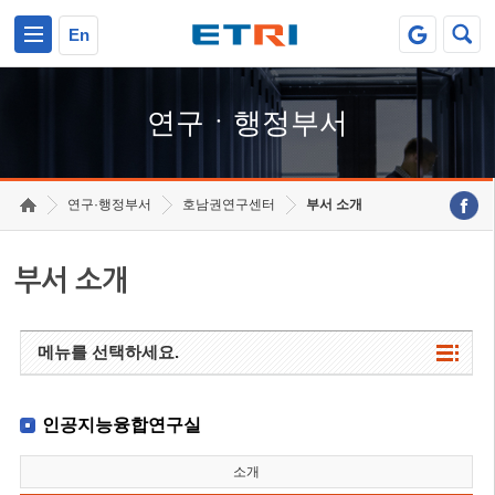
본문 바로가기
주요메뉴 바로가기
하단메뉴 바로가기
En
연구ㆍ행정부서
연구·행정부서
호남권연구센터
부서 소개
부서 소개
메뉴를 선택하세요.
인공지능융합연구실
소개