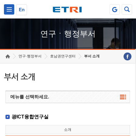
본문 바로가기
주요메뉴 바로가기
하단메뉴 바로가기
En
연구ㆍ행정부서
연구·행정부서
호남권연구센터
부서 소개
부서 소개
메뉴를 선택하세요.
광ICT융합연구실
소개