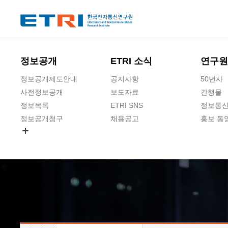
본문 바로가기
주요메뉴 바로가기
하단메뉴 바로가기
정보공개
ETRI 소식
연구원
정보공개제도안내
공지사항
50년사
사전정보공개
보도자료
간행물
정보목록
ETRI SNS
정보통신
정보공개청구
채용공고
홍보 동
경영공시
공공데이터개방
사업실명제