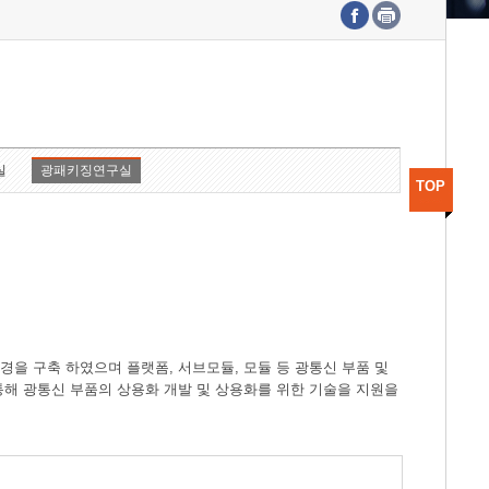
수도권연구본부
기획본부
사업화본부
행정본부
대외협력부
실
광패키징연구실
TOP
경을 구축 하였으며 플랫폼, 서브모듈, 모듈 등 광통신 부품 및
 통해 광통신 부품의 상용화 개발 및 상용화를 위한 기술을 지원을