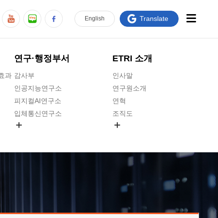
Translate
En
glish
연구·행정부서
ETRI 소개
급효과
감사부
인사말
인공지능연구소
연구원소개
피지컬AI연구소
연혁
입체통신연구소
조직도
공간미디어연구소
기타 공개정보
ADX융합연구소
원규 제·개정 예고
ICT전략연구소
연구원 고객헌장
인공지능안전연구소
ETRI CI
우주항공반도체전략연구단
주요업무연락처
대경권연구본부
찾아오시는길
호남권연구본부