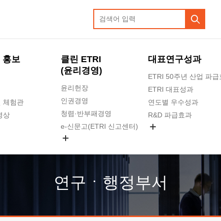
 홍보
클린 ETRI
대표연구성과
(윤리경영)
ETRI 50주년 산업 파
윤리헌장
ETRI 대표성과
인권경영
 체험관
연도별 우수성과
청렴·반부패경영
영상
R&D 파급효과
e-신문고(ETRI 신고센터)
지식공유플랫폼
공익신고
청렴포털 신고
고객의소리
연구ㆍ행정부서
수의계약 현황
부패징계 현황
감사결과공개