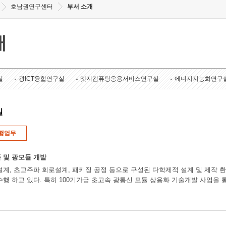
호남권연구센터
부서 소개
개
실
광ICT융합연구실
엣지컴퓨팅응용서비스연구실
에너지지능화연구
실
행업무
 및 광모듈 개발
설계, 초고주파 회로설계, 패키징 공정 등으로 구성된 다학제적 설계 및 제작 환
수행 하고 있다. 특히 100기가급 초고속 광통신 모듈 상용화 기술개발 사업을