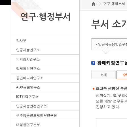
연구·행정부서
연구·행정부서
부서 소
감사부
인공지능융합연구
인공지능연구소
피지컬AI연구소
광패키징연구
입체통신연구소
소개
수
공간미디어연구소
ADX융합연구소
초고속 광통신 부품
광학설계, 열/구조
ICT전략연구소
모듈 개발 업무를 
인공지능안전연구소
진행하고 있다.
우주항공반도체전략연구단
대경권연구본부