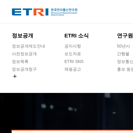
본문 바로가기
주요메뉴 바로가기
하단메뉴 바로가기
정보공개
ETRI 소식
연구원
정보공개제도안내
공지사항
50년사
사전정보공개
보도자료
간행물
정보목록
ETRI SNS
정보통신
정보공개청구
채용공고
홍보 동
경영공시
공공데이터개방
사업실명제