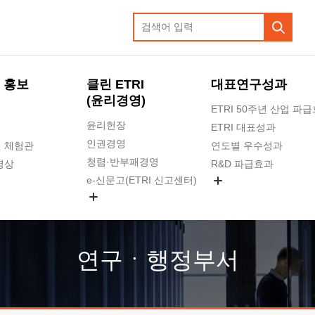
 홍보
클린 ETRI
대표연구성과
(윤리경영)
ETRI 50주년 산업 파
윤리헌장
ETRI 대표성과
인권경영
 체험관
연도별 우수성과
청렴·반부패경영
영상
R&D 파급효과
e-신문고(ETRI 신고센터)
지식공유플랫폼
공익신고
청렴포털 신고
고객의소리
연구ㆍ행정부서
수의계약 현황
부패징계 현황
감사결과공개