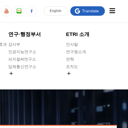
Translate
En
glish
연구·행정부서
ETRI 소개
급효과
감사부
인사말
인공지능연구소
연구원소개
피지컬AI연구소
연혁
입체통신연구소
조직도
공간미디어연구소
기타 공개정보
ADX융합연구소
원규 제·개정 예고
ICT전략연구소
연구원 고객헌장
인공지능안전연구소
ETRI CI
우주항공반도체전략연구단
주요업무연락처
대경권연구본부
찾아오시는길
호남권연구본부