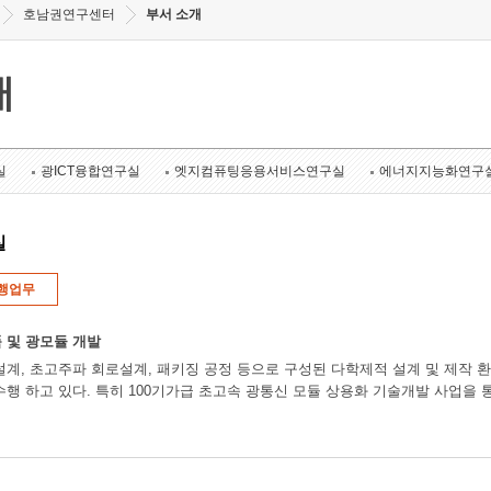
호남권연구센터
부서 소개
개
실
광ICT융합연구실
엣지컴퓨팅응용서비스연구실
에너지지능화연구
실
행업무
 및 광모듈 개발
설계, 초고주파 회로설계, 패키징 공정 등으로 구성된 다학제적 설계 및 제작 환
수행 하고 있다. 특히 100기가급 초고속 광통신 모듈 상용화 기술개발 사업을