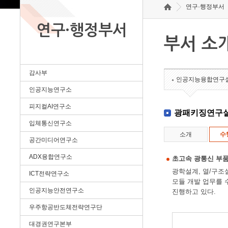
연구·행정부서
연구·행정부서
부서 소
감사부
인공지능융합연구
인공지능연구소
피지컬AI연구소
광패키징연구
입체통신연구소
소개
수
공간미디어연구소
ADX융합연구소
초고속 광통신 부품
광학설계, 열/구조
ICT전략연구소
모듈 개발 업무를 
인공지능안전연구소
진행하고 있다.
우주항공반도체전략연구단
대경권연구본부