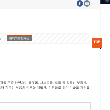
수도권연구본부
기획본부
사업화본부
행정본부
대외협력부
실
광패키징연구실
TOP
경을 구축 하였으며 플랫폼, 서브모듈, 모듈 등 광통신 부품 및
 통해 광통신 부품의 상용화 개발 및 상용화를 위한 기술을 지원을