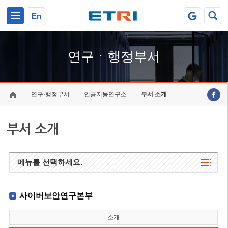
본문 바로가기
주요메뉴 바로가기
하단메뉴 바로가기
En
연구ㆍ행정부서
연구·행정부서
인공지능연구소
부서 소개
부서 소개
메뉴를 선택하세요.
사이버보안연구본부
소개