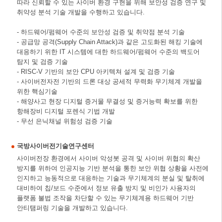
따라 신뢰할 수 있는 사이버 환경 구현을 위해 보안성 검증 연구 및
취약성 분석 기술 개발을 수행하고 있습니다.
- 하드웨어/펌웨어 수준의 보안성 검증 및 취약점 분석 기술
- 공급망 공격(Supply Chain Attack)과 같은 고도화된 해킹 기술에
대응하기 위한 IT 시스템에 대한 하드웨어/펌웨어 수준의 백도어
탐지 및 검증 기술
- RISC-V 기반의 보안 CPU 아키텍쳐 설계 및 검증 기술
- 사이버전자전 기반의 드론 대상 공세적 무력화 무기체계 개발을
위한 핵심기술
- 해양사고 현장 디지털 증거물 무결성 및 증거능력 확보를 위한
항해장비 디지털 포렌식 기법 개발
- 무선 은닉채널 위험성 검증 기술
국방사이버전기술연구센터
사이버전장 환경에서 사이버 악성봇 공격 및 사이버 위협의 확산
방지를 위하여 인공지능 기반 분석을 통한 보안 위협 상황을 사전에
인지하고 능동적으로 대응하는 기술과 무기체계의 분실 및 탈취에
대비하여 칩/보드 수준에서 정보 유출 방지 및 비인가 사용자의
플랫폼 불법 조작을 차단할 수 있는 무기체계용 하드웨어 기반
안티탬퍼링 기술을 개발하고 있습니다.