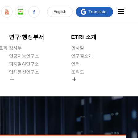
Translate
En
glish
연구·행정부서
ETRI 소개
급효과
감사부
인사말
인공지능연구소
연구원소개
피지컬AI연구소
연혁
입체통신연구소
조직도
공간미디어연구소
기타 공개정보
ADX융합연구소
원규 제·개정 예고
ICT전략연구소
연구원 고객헌장
인공지능안전연구소
ETRI CI
우주항공반도체전략연구단
주요업무연락처
대경권연구본부
찾아오시는길
호남권연구본부