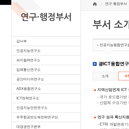
연구·행정부서
연구·행정부서
부서 소
감사부
인공지능융합연구
인공지능연구소
피지컬AI연구소
광ICT융합연
입체통신연구소
소개
수
공간미디어연구소
ADX융합연구소
지역산업연계 ICT
- 국가 로드맵기반
ICT전략연구소
- 산업체 수요기반
인공지능안전연구소
연구 성과 확산지
우주항공반도체전략연구단
- ETRI 개발완
대경권연구본부