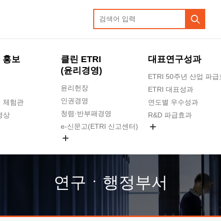
 홍보
클린 ETRI
대표연구성과
(윤리경영)
ETRI 50주년 산업 파
윤리헌장
ETRI 대표성과
인권경영
 체험관
연도별 우수성과
청렴·반부패경영
영상
R&D 파급효과
e-신문고(ETRI 신고센터)
지식공유플랫폼
공익신고
청렴포털 신고
고객의소리
연구ㆍ행정부서
수의계약 현황
부패징계 현황
감사결과공개