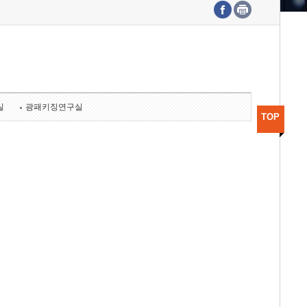
수도권연구본부
기획본부
사업화본부
행정본부
대외협력부
실
광패키징연구실
TOP