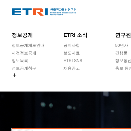
본문 바로가기
주요메뉴 바로가기
하단메뉴 바로가기
정보공개
ETRI 소식
연구원
정보공개제도안내
공지사항
50년사
사전정보공개
보도자료
간행물
정보목록
ETRI SNS
정보통신
정보공개청구
채용공고
홍보 동
경영공시
공공데이터개방
사업실명제