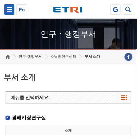
본문 바로가기
주요메뉴 바로가기
하단메뉴 바로가기
En
연구ㆍ행정부서
연구·행정부서
호남권연구센터
부서 소개
부서 소개
메뉴를 선택하세요.
광패키징연구실
소개