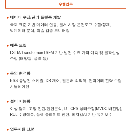
수행업무
데이터 수집/관리 플랫폼 개발
국제 표준 기반 데이터 연동, 센서·시장·운전로그 수집/정제,
빅데이터 분석, 학습·검증·모니터링
예측 모델
LSTM/Transformer/TSFM 기반 발전·수요·가격 예측 및 불확실성
추정 (태양광, 풍력 등)
운영 최적화
ESS 충방전 스케줄, DR 제어, 열분배 최적화, 전력거래 전략 수립·
시뮬레이션
설비 지능화
이상 탐지, 고장 진단/원인분석, DT·CPS 상태추정(MVDC 배전망),
RUL 수명예측, 풍력 블레이드 진단, 피지컬AI 기반 유지보수
업무지원 LLM