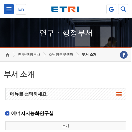
본문 바로가기
주요메뉴 바로가기
하단메뉴 바로가기
En
연구ㆍ행정부서
연구·행정부서
호남권연구센터
부서 소개
부서 소개
메뉴를 선택하세요.
에너지지능화연구실
소개