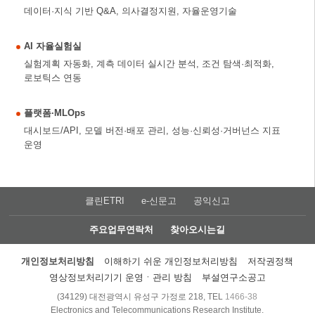
데이터·지식 기반 Q&A, 의사결정지원, 자율운영기술
AI 자율실험실
실험계획 자동화, 계측 데이터 실시간 분석, 조건 탐색·최적화,
로보틱스 연동
플랫폼·MLOps
대시보드/API, 모델 버전·배포 관리, 성능·신뢰성·거버넌스 지표
운영
클린ETRI
e-신문고
공익신고
주요업무연락처
찾아오시는길
개인정보처리방침
이해하기 쉬운 개인정보처리방침
저작권정책
영상정보처리기기 운영ㆍ관리 방침
부설연구소공고
(34129) 대전광역시 유성구 가정로 218, TEL
1466-38
Electronics and Telecommunications Research Institute.