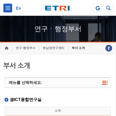
본문 바로가기
주요메뉴 바로가기
하단메뉴 바로가기
En
연구ㆍ행정부서
연구·행정부서
호남권연구센터
부서 소개
부서 소개
메뉴를 선택하세요.
광ICT융합연구실
소개