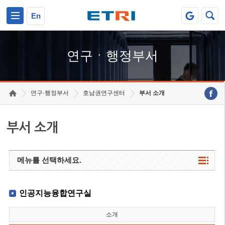
본문 바로가기
주요메뉴 바로가기
하단메뉴 바로가기
En
연구ㆍ행정부서
연구·행정부서
호남권연구센터
부서 소개
부서 소개
메뉴를 선택하세요.
인공지능융합연구실
소개